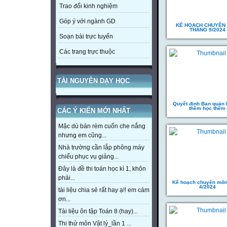
Trao đổi kinh nghiệm
Góp ý với ngành GD
KẾ HOẠCH CHUYÊN
THÁNG 9/2024
Soạn bài trực tuyến
Các trang trực thuộc
TÀI NGUYÊN DẠY HỌC
Quyết định Ban quản 
thêm học thêm
CÁC Ý KIẾN MỚI NHẤT
Mặc dù bán rèm cuốn che nắng
nhưng em cũng...
Nhà trường cần lắp phông máy
chiếu phục vụ giảng...
Đây là đề thi toán học kì 1, khôn
phải...
Kế hoạch chuyên môn
4/2024
tài liệu chia sẻ rất hay ạ!! em cám
ơn...
Tài liệu ôn tập Toán 8 (hay)...
Thi thử môn Vật lý_lần 1 ...