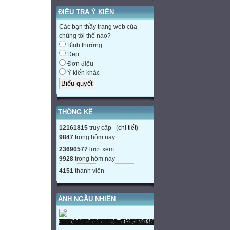
ĐIỀU TRA Ý KIẾN
Các bạn thầy trang web của
chúng tôi thế nào?
Bình thường
Đẹp
Đơn điệu
Ý kiến khác
THỐNG KÊ
12161815
truy cập (
chi tiết
)
9847
trong hôm nay
23690577
lượt xem
9928
trong hôm nay
4151
thành viên
ẢNH NGẪU NHIÊN