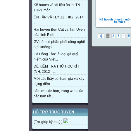
Kế hoạch và tài liệu ôn thi TN
THPT môn...
ÔN TẬP VẬT LÝ 12_HK2_2014
Kế hoạch chuyên môn
01/2024
...
Hai huyện Bến Cát và Tân Uyên
của tỉnh Bình...
1
2
3
4
5
GV nào có phân phối công nghệ
8, 9 không?...
Gà Đông Tảo: là loại gà quý
hiếm của Việt...
ĐỀ KIỂM TRA THỬ HỌC KÌ I
(NH: 2012 –...
Mời các thầy cô tham gia và xây
dựng diễn...
cảm ơn các bạn, trang web của
các bạn rất...
HỖ TRỢ TRỰC TUYẾN
(Trợ giúp kỹ thuật)