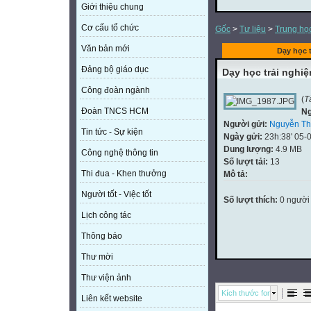
Giới thiệu chung
Cơ cấu tổ chức
Gốc
>
Tư liệu
>
Trung họ
Văn bản mới
Dạy học t
Đảng bộ giáo dục
Dạy học trải nghiệ
Công đoàn ngành
(
T
Đoàn TNCS HCM
Ng
Người gửi:
Nguyễn Th
Tin tức - Sự kiện
Ngày gửi:
23h:38' 05-
Dung lượng:
4.9 MB
Công nghệ thông tin
Số lượt tải:
13
Thi đua - Khen thưởng
Mô tả:
Người tốt - Việc tốt
Số lượt thích:
0 người
Lịch công tác
Thông báo
Thư mời
Thư viện ảnh
Kích thước font
Liên kết website