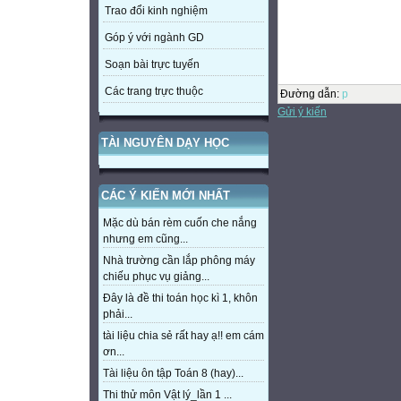
Trao đổi kinh nghiệm
Góp ý với ngành GD
Soạn bài trực tuyến
Các trang trực thuộc
Đường dẫn
:
p
Gửi ý kiến
TÀI NGUYÊN DẠY HỌC
CÁC Ý KIẾN MỚI NHẤT
Mặc dù bán rèm cuốn che nắng
nhưng em cũng...
Nhà trường cần lắp phông máy
chiếu phục vụ giảng...
Đây là đề thi toán học kì 1, khôn
phải...
tài liệu chia sẻ rất hay ạ!! em cám
ơn...
Tài liệu ôn tập Toán 8 (hay)...
Thi thử môn Vật lý_lần 1 ...