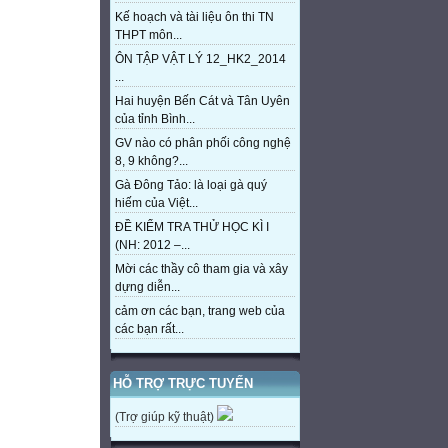
Kế hoạch và tài liệu ôn thi TN
THPT môn...
ÔN TẬP VẬT LÝ 12_HK2_2014
...
Hai huyện Bến Cát và Tân Uyên
của tỉnh Bình...
GV nào có phân phối công nghệ
8, 9 không?...
Gà Đông Tảo: là loại gà quý
hiếm của Việt...
ĐỀ KIỂM TRA THỬ HỌC KÌ I
(NH: 2012 –...
Mời các thầy cô tham gia và xây
dựng diễn...
cảm ơn các bạn, trang web của
các bạn rất...
HỖ TRỢ TRỰC TUYẾN
(Trợ giúp kỹ thuật)