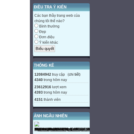
ĐIỀU TRA Ý KIẾN
Các bạn thầy trang web của
chúng tôi thế nào?
Bình thường
Đẹp
Đơn điệu
Ý kiến khác
THỐNG KÊ
12084942
truy cập (
chi tiết
)
4340
trong hôm nay
23612916
lượt xem
4393
trong hôm nay
4151
thành viên
ẢNH NGẪU NHIÊN