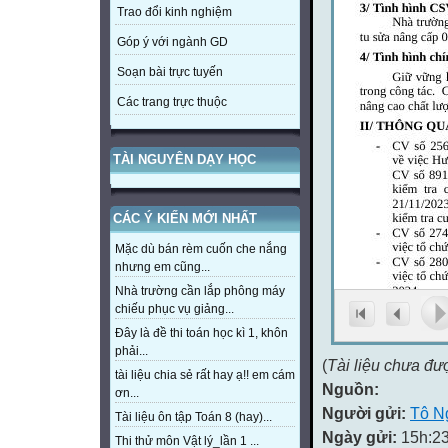
Trao đổi kinh nghiệm
Góp ý với ngành GD
Soạn bài trực tuyến
Các trang trực thuộc
TÀI NGUYÊN DẠY HỌC
CÁC Ý KIẾN MỚI NHẤT
Mặc dù bán rèm cuốn che nắng
nhưng em cũng...
Nhà trường cần lắp phông máy
chiếu phục vụ giảng...
Đây là đề thi toán học kì 1, khôn
phải...
(
Tài liệu chưa đư
tài liệu chia sẻ rất hay ạ!! em cám
Nguồn:
ơn...
Người gửi:
Tô N
Tài liệu ôn tập Toán 8 (hay)...
Ngày gửi:
15h:23
Thi thử môn Vật lý_lần 1 ...