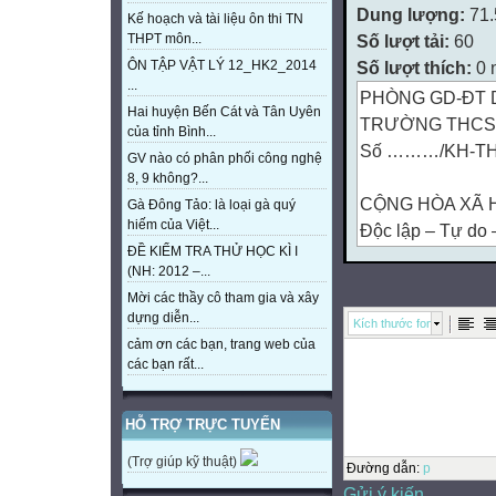
Dung lượng:
71
Kế hoạch và tài liệu ôn thi TN
Số lượt tải:
60
THPT môn...
Số lượt thích:
0 
ÔN TẬP VẬT LÝ 12_HK2_2014
...
PHÒNG GD-ĐT D
Hai huyện Bến Cát và Tân Uyên
TRƯỜNG THCS 
của tỉnh Bình...
Số ………/KH-T
GV nào có phân phối công nghệ
8, 9 không?...
CỘNG HÒA XÃ H
Gà Đông Tảo: là loại gà quý
hiếm của Việt...
Độc lập – Tự do
ĐỀ KIỂM TRA THỬ HỌC KÌ I
An Bình, ngày 0
(NH: 2012 –...
Mời các thầy cô tham gia và xây
KẾ HOẠCH
dựng diễn...
Kích thước font
CHUYÊN MÔN T
cảm ơn các bạn, trang web của
I/ TÌNH HÌNH C
các bạn rất...
1/ Đối với CB-G
- Tổng số CB, GV
HỖ TRỢ TRỰC TUYẾN
môn: 01
(Trợ giúp kỹ thuật)
thạc sĩ, 60 đại 
Đường dẫn
:
p
Gửi ý kiến