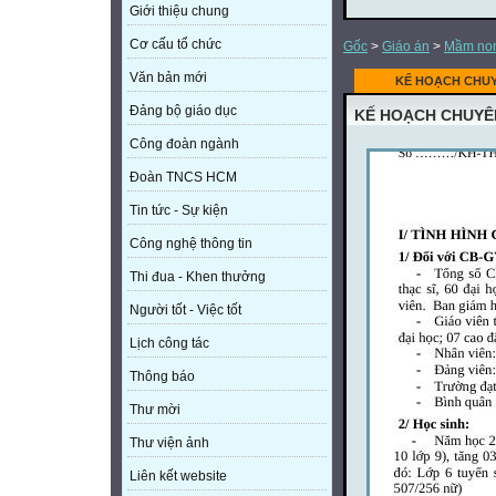
Giới thiệu chung
Cơ cấu tổ chức
Gốc
>
Giáo án
>
Mầm no
Văn bản mới
KẾ HOẠCH CHUY
Đảng bộ giáo dục
KẾ HOẠCH CHUYÊ
Công đoàn ngành
Đoàn TNCS HCM
Tin tức - Sự kiện
Công nghệ thông tin
Thi đua - Khen thưởng
Người tốt - Việc tốt
Lịch công tác
Thông báo
Thư mời
Thư viện ảnh
Liên kết website