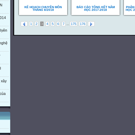
TN
KẾ HOẠCH CHUYÊN MÔN
BÁO CÁO TỔNG KẾT NĂM
PHÂN
THÁNG 8/2018
HỌC 2017-2018
HỌC 2
014
...
1
2
3
4
5
6
7
175
176
Uyên
 nghệ
ý
I
 xây
của