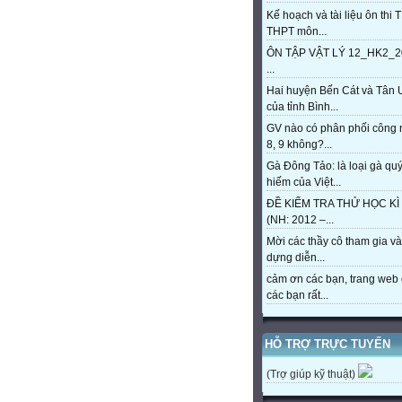
Kế hoạch và tài liệu ôn thi 
THPT môn...
ÔN TẬP VẬT LÝ 12_HK2_2
...
Hai huyện Bến Cát và Tân 
của tỉnh Bình...
GV nào có phân phối công
8, 9 không?...
Gà Đông Tảo: là loại gà qu
hiếm của Việt...
ĐỀ KIỂM TRA THỬ HỌC KÌ 
(NH: 2012 –...
Mời các thầy cô tham gia và
dựng diễn...
cảm ơn các bạn, trang web 
các bạn rất...
HỖ TRỢ TRỰC TUYẾN
(Trợ giúp kỹ thuật)