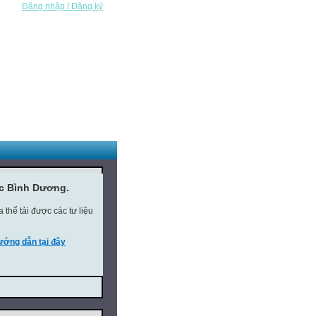
Đăng nhập / Đăng ký
ục Bình Dương.
thể tải được các tư liệu
ớng dẫn tại đây