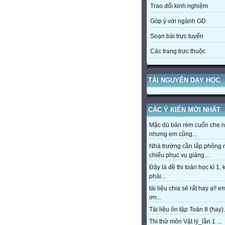
Trao đổi kinh nghiệm
Góp ý với ngành GD
Soạn bài trực tuyến
Các trang trực thuộc
TÀI NGUYÊN DẠY HỌC
CÁC Ý KIẾN MỚI NHẤT
Mặc dù bán rèm cuốn che 
nhưng em cũng...
Nhà trường cần lắp phông
chiếu phục vụ giảng...
Đây là đề thi toán học kì 1,
phải...
tài liệu chia sẻ rất hay ạ!! 
ơn...
Tài liệu ôn tập Toán 8 (hay).
Thi thử môn Vật lý_lần 1 ...