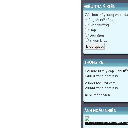
ĐIỀU TRA Ý KIẾN
Các bạn thầy trang web củ
chúng tôi thế nào?
Bình thường
Đẹp
Đơn điệu
Ý kiến khác
THỐNG KÊ
12140730
truy cập (
chi tiết
19818
trong hôm nay
23669327
lượt xem
20099
trong hôm nay
4151
thành viên
ẢNH NGẪU NHIÊN