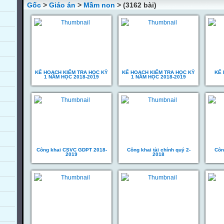
Gốc
>
Giáo án
>
Mầm non
> (3162 bài)
KẾ HOẠCH KIỂM TRA HỌC KỲ
KẾ HOẠCH KIỂM TRA HỌC KỲ
KẾ
1 NĂM HỌC 2018-2019
1 NĂM HỌC 2018-2019
Công khai CSVC GDPT 2018-
Công khai tài chính quý 2-
Côn
2019
2018