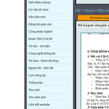
Giới thiệu chung
Cơ cấu tổ chức
Gốc
>
Giáo án
>
Mầm no
Văn bản mới
Kế hoạch chuy
Đảng bộ giáo dục
Kế hoạch chuyên 
Công đoàn ngành
Đoàn TNCS HCM
Tin tức - Sự kiện
Công nghệ thông tin
Thi đua - Khen thưởng
Người tốt - Việc tốt
Lịch công tác
Thông báo
Thư mời
Thư viện ảnh
Liên kết website