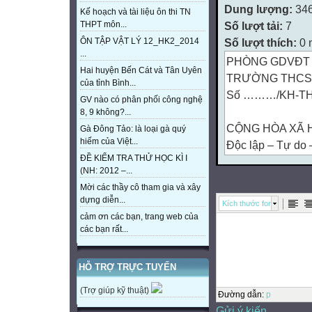
Dung lượng:
34
Kế hoạch và tài liệu ôn thi TN
Số lượt tải:
7
THPT môn...
Số lượt thích:
0 
ÔN TẬP VẬT LÝ 12_HK2_2014
...
PHÒNG GDVĐT 
Hai huyện Bến Cát và Tân Uyên
TRƯỜNG THCS 
của tỉnh Bình...
Số ………/KH-T
GV nào có phân phối công nghệ
8, 9 không?...
CỘNG HÒA XÃ H
Gà Đông Tảo: là loại gà quý
hiếm của Việt...
Độc lập – Tự do
ĐỀ KIỂM TRA THỬ HỌC KÌ I
An Bình, ngày 0
(NH: 2012 –...
Mời các thầy cô tham gia và xây
KẾ HOẠCH
dựng diễn...
Kích thước font
CHUYÊN MÔN T
cảm ơn các bạn, trang web của
I/ TÌNH HÌNH C
các bạn rất...
1/ Đối với CB-G
- Tổng số CB, GV
HỖ TRỢ TRỰC TUYẾN
môn: 01
(Trợ giúp kỹ thuật)
thạc sĩ, 61 đại 
Đường dẫn
:
p
Gửi ý kiến