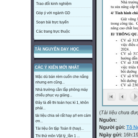
Trao đổi kinh nghiệm
Góp ý với ngành GD
Soạn bài trực tuyến
Các trang trực thuộc
TÀI NGUYÊN DẠY HỌC
CÁC Ý KIẾN MỚI NHẤT
Mặc dù bán rèm cuốn che nắng
nhưng em cũng...
Nhà trường cần lắp phông máy
chiếu phục vụ giảng...
Đây là đề thi toán học kì 1, khôn
phải...
(
Tài liệu chưa đư
tài liệu chia sẻ rất hay ạ!! em cám
Nguồn:
ơn...
Người gửi:
Tô N
Tài liệu ôn tập Toán 8 (hay)...
Ngày gửi:
16h:19
Thi thử môn Vật lý_lần 1 ...