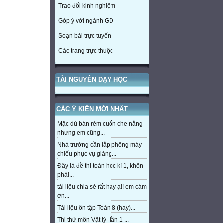
Trao đổi kinh nghiệm
Góp ý với ngành GD
Soạn bài trực tuyến
Các trang trực thuộc
TÀI NGUYÊN DẠY HỌC
CÁC Ý KIẾN MỚI NHẤT
Mặc dù bán rèm cuốn che nắng
nhưng em cũng...
Nhà trường cần lắp phông máy
chiếu phục vụ giảng...
Đây là đề thi toán học kì 1, khôn
phải...
tài liệu chia sẻ rất hay ạ!! em cám
ơn...
Tài liệu ôn tập Toán 8 (hay)...
Thi thử môn Vật lý_lần 1 ...