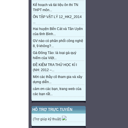
Kế hoạch và tài liệu ôn thi TN
THPT môn...
ÔN TẬP VẬT LÝ 12_HK2_2014
...
Hai huyện Bến Cát và Tân Uyên
của tỉnh Bình...
GV nào có phân phối công nghệ
8, 9 không?...
Gà Đông Tảo: là loại gà quý
hiếm của Việt...
ĐỀ KIỂM TRA THỬ HỌC KÌ I
(NH: 2012 –...
Mời các thầy cô tham gia và xây
dựng diễn...
cảm ơn các bạn, trang web của
các bạn rất...
HỖ TRỢ TRỰC TUYẾN
(Trợ giúp kỹ thuật)