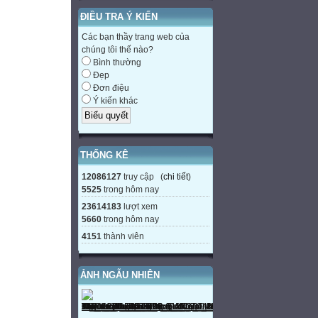
ĐIỀU TRA Ý KIẾN
Các bạn thầy trang web của
chúng tôi thế nào?
Bình thường
Đẹp
Đơn điệu
Ý kiến khác
THỐNG KÊ
12086127
truy cập (
chi tiết
)
5525
trong hôm nay
23614183
lượt xem
5660
trong hôm nay
4151
thành viên
ẢNH NGẪU NHIÊN