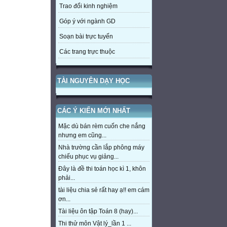
Trao đổi kinh nghiệm
Góp ý với ngành GD
Soạn bài trực tuyến
Các trang trực thuộc
TÀI NGUYÊN DẠY HỌC
CÁC Ý KIẾN MỚI NHẤT
Mặc dù bán rèm cuốn che nắng
nhưng em cũng...
Nhà trường cần lắp phông máy
chiếu phục vụ giảng...
Đây là đề thi toán học kì 1, khôn
phải...
tài liệu chia sẻ rất hay ạ!! em cám
ơn...
Tài liệu ôn tập Toán 8 (hay)...
Thi thử môn Vật lý_lần 1 ...