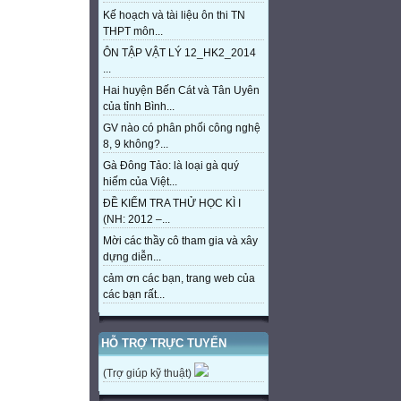
Kế hoạch và tài liệu ôn thi TN
THPT môn...
ÔN TẬP VẬT LÝ 12_HK2_2014
...
Hai huyện Bến Cát và Tân Uyên
của tỉnh Bình...
GV nào có phân phối công nghệ
8, 9 không?...
Gà Đông Tảo: là loại gà quý
hiếm của Việt...
ĐỀ KIỂM TRA THỬ HỌC KÌ I
(NH: 2012 –...
Mời các thầy cô tham gia và xây
dựng diễn...
cảm ơn các bạn, trang web của
các bạn rất...
HỖ TRỢ TRỰC TUYẾN
(Trợ giúp kỹ thuật)