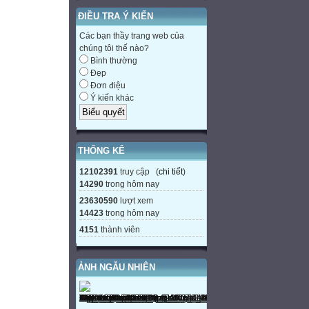
ĐIỀU TRA Ý KIẾN
Các bạn thầy trang web của
chúng tôi thế nào?
Bình thường
Đẹp
Đơn điệu
Ý kiến khác
THỐNG KÊ
12102391
truy cập (
chi tiết
)
14290
trong hôm nay
23630590
lượt xem
14423
trong hôm nay
4151
thành viên
ẢNH NGẪU NHIÊN