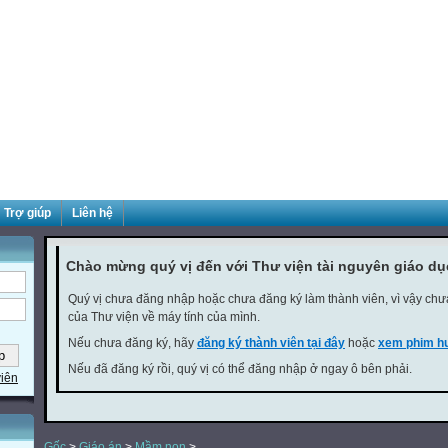
Trợ giúp
Liên hệ
Chào mừng quý vị đến với Thư viện tài nguyên giáo d
Quý vị chưa đăng nhập hoặc chưa đăng ký làm thành viên, vì vậy chưa 
của Thư viện về máy tính của mình.
Nếu chưa đăng ký, hãy
đăng ký thành viên tại đây
hoặc
xem phim hư
Nếu đã đăng ký rồi, quý vị có thể đăng nhập ở ngay ô bên phải.
viên
Gốc
>
Giáo án
>
Mầm non
>