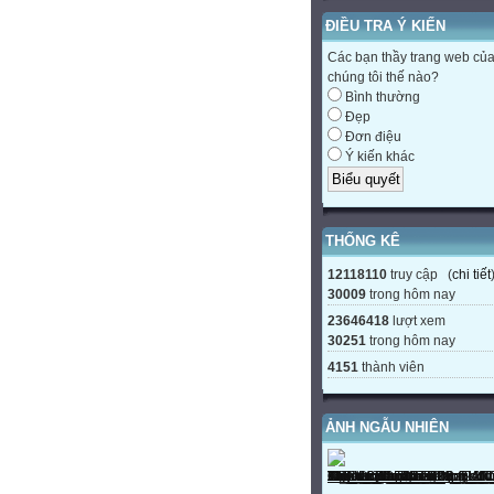
ĐIỀU TRA Ý KIẾN
Các bạn thầy trang web củ
chúng tôi thế nào?
Bình thường
Đẹp
Đơn điệu
Ý kiến khác
THỐNG KÊ
12118110
truy cập (
chi tiết
30009
trong hôm nay
23646418
lượt xem
30251
trong hôm nay
4151
thành viên
ẢNH NGẪU NHIÊN