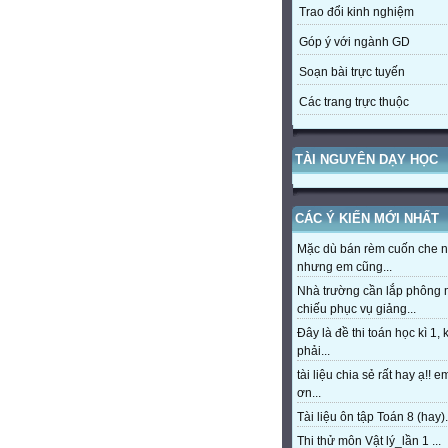
Trao đổi kinh nghiệm
Góp ý với ngành GD
Soạn bài trực tuyến
Các trang trực thuộc
TÀI NGUYÊN DẠY HỌC
CÁC Ý KIẾN MỚI NHẤT
Mặc dù bán rèm cuốn che 
nhưng em cũng...
Nhà trường cần lắp phông
chiếu phục vụ giảng...
Đây là đề thi toán học kì 1,
phải...
tài liệu chia sẻ rất hay ạ!! 
ơn...
Tài liệu ôn tập Toán 8 (hay).
Thi thử môn Vật lý_lần 1 ...