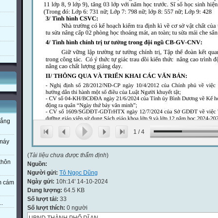
nắng
1
/
4
 máy
(
Tài liệu chưa được thẩm định
)
 khôn
Nguồn:
Người gửi:
Tô Ngọc Dũng
Ngày gửi:
10h:14' 14-10-2024
em cám
Dung lượng:
64.5 KB
Số lượt tải:
33
..
Số lượt thích:
0 người