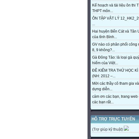
Kế hoạch và tài liệu ôn thi 
THPT môn...
ÔN TẬP VẬT LÝ 12_HK2_2
...
Hai huyện Bến Cát và Tân 
của tỉnh Bình...
GV nào có phân phối công
8, 9 không?...
Gà Đông Tảo: là loại gà qu
hiếm của Việt...
ĐỀ KIỂM TRA THỬ HỌC KÌ 
(NH: 2012 –...
Mời các thầy cô tham gia và
dựng diễn...
cảm ơn các bạn, trang web 
các bạn rất...
HỖ TRỢ TRỰC TUYẾN
(Trợ giúp kỹ thuật)