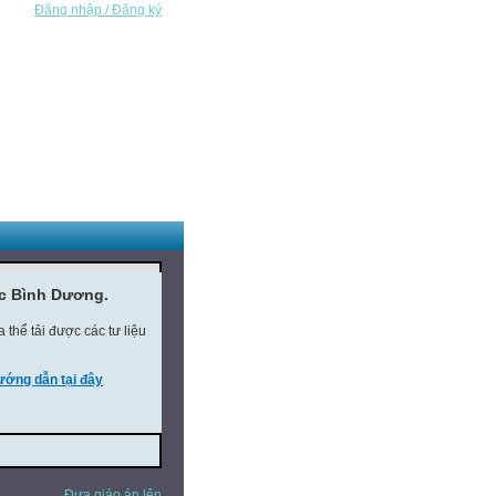
Đăng nhập / Đăng ký
ục Bình Dương.
thể tải được các tư liệu
ớng dẫn tại đây
Đưa giáo án lên