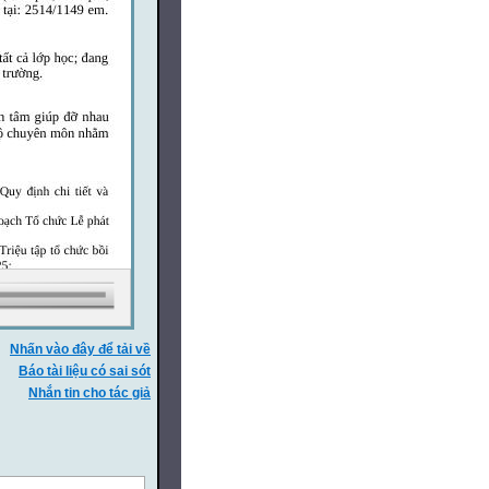
Nhấn vào đây để tải về
Báo tài liệu có sai sót
Nhắn tin cho tác giả