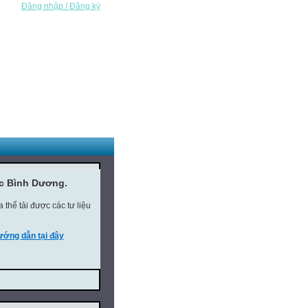
Đăng nhập / Đăng ký
ục Bình Dương.
thể tải được các tư liệu
ớng dẫn tại đây