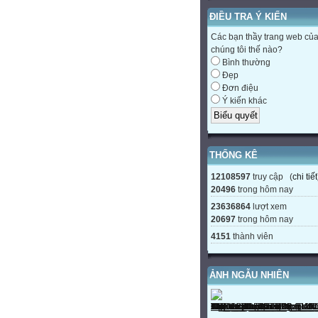
ĐIỀU TRA Ý KIẾN
Các bạn thầy trang web củ
chúng tôi thế nào?
Bình thường
Đẹp
Đơn điệu
Ý kiến khác
THỐNG KÊ
12108597
truy cập (
chi tiết
20496
trong hôm nay
23636864
lượt xem
20697
trong hôm nay
4151
thành viên
ẢNH NGẪU NHIÊN