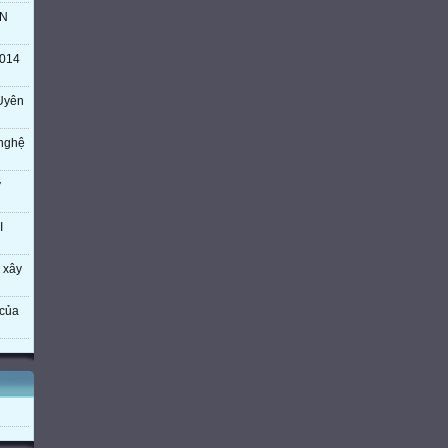
TN
014
Uyên
 nghệ
ý
I
 xây
của