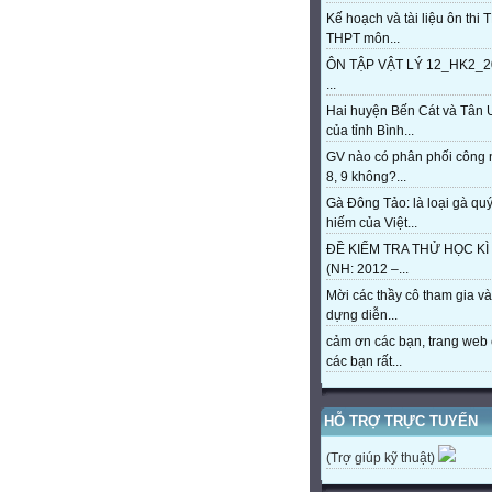
Kế hoạch và tài liệu ôn thi 
THPT môn...
ÔN TẬP VẬT LÝ 12_HK2_2
...
Hai huyện Bến Cát và Tân 
của tỉnh Bình...
GV nào có phân phối công
8, 9 không?...
Gà Đông Tảo: là loại gà qu
hiếm của Việt...
ĐỀ KIỂM TRA THỬ HỌC KÌ 
(NH: 2012 –...
Mời các thầy cô tham gia và
dựng diễn...
cảm ơn các bạn, trang web 
các bạn rất...
HỖ TRỢ TRỰC TUYẾN
(Trợ giúp kỹ thuật)