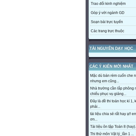
Trao đổi kinh nghiệm
Góp ý với ngành GD
Soạn bài trực tuyến
Các trang trực thuộc
TÀI NGUYÊN DẠY HỌC
CÁC Ý KIẾN MỚI NHẤT
Mặc dù bán rèm cuốn che 
nhưng em cũng...
Nhà trường cần lắp phông
chiếu phục vụ giảng...
Đây là đề thi toán học kì 1,
phải...
tài liệu chia sẻ rất hay ạ!! 
ơn...
Tài liệu ôn tập Toán 8 (hay).
Thi thử môn Vật lý_lần 1 ...