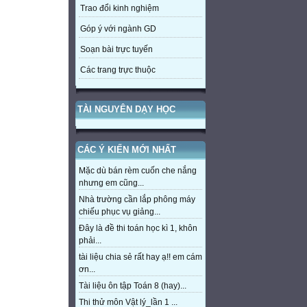
Trao đổi kinh nghiệm
Góp ý với ngành GD
Soạn bài trực tuyến
Các trang trực thuộc
TÀI NGUYÊN DẠY HỌC
CÁC Ý KIẾN MỚI NHẤT
Mặc dù bán rèm cuốn che nắng
nhưng em cũng...
Nhà trường cần lắp phông máy
chiếu phục vụ giảng...
Đây là đề thi toán học kì 1, khôn
phải...
tài liệu chia sẻ rất hay ạ!! em cám
ơn...
Tài liệu ôn tập Toán 8 (hay)...
Thi thử môn Vật lý_lần 1 ...