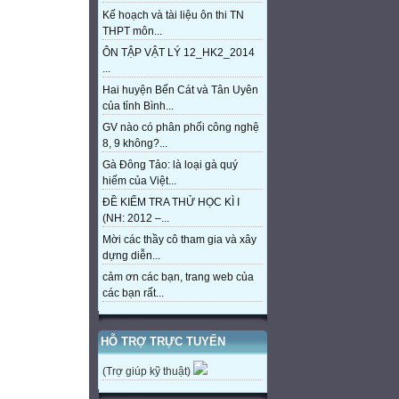
Kế hoạch và tài liệu ôn thi TN
THPT môn...
ÔN TẬP VẬT LÝ 12_HK2_2014
...
Hai huyện Bến Cát và Tân Uyên
của tỉnh Bình...
GV nào có phân phối công nghệ
8, 9 không?...
Gà Đông Tảo: là loại gà quý
hiếm của Việt...
ĐỀ KIỂM TRA THỬ HỌC KÌ I
(NH: 2012 –...
Mời các thầy cô tham gia và xây
dựng diễn...
cảm ơn các bạn, trang web của
các bạn rất...
HỖ TRỢ TRỰC TUYẾN
(Trợ giúp kỹ thuật)