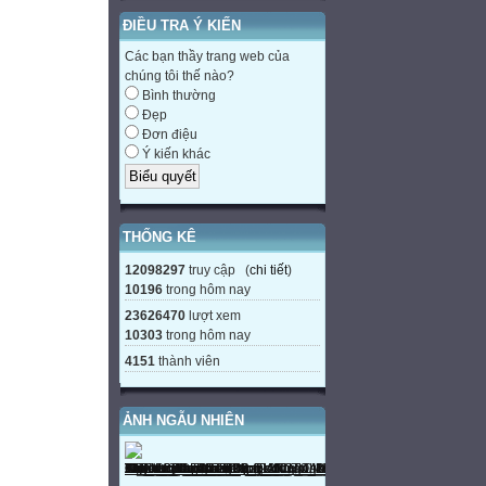
ĐIỀU TRA Ý KIẾN
Các bạn thầy trang web của
chúng tôi thế nào?
Bình thường
Đẹp
Đơn điệu
Ý kiến khác
THỐNG KÊ
12098297
truy cập (
chi tiết
)
10196
trong hôm nay
23626470
lượt xem
10303
trong hôm nay
4151
thành viên
ẢNH NGẪU NHIÊN