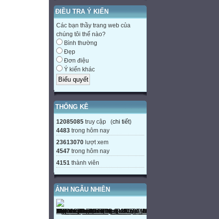
ĐIỀU TRA Ý KIẾN
Các bạn thầy trang web của
chúng tôi thế nào?
Bình thường
Đẹp
Đơn điệu
Ý kiến khác
THỐNG KÊ
12085085
truy cập (
chi tiết
)
4483
trong hôm nay
23613070
lượt xem
4547
trong hôm nay
4151
thành viên
ẢNH NGẪU NHIÊN