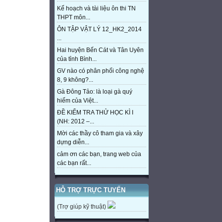
Kế hoạch và tài liệu ôn thi TN
THPT môn...
ÔN TẬP VẬT LÝ 12_HK2_2014
...
Hai huyện Bến Cát và Tân Uyên
của tỉnh Bình...
GV nào có phân phối công nghệ
8, 9 không?...
Gà Đông Tảo: là loại gà quý
hiếm của Việt...
ĐỀ KIỂM TRA THỬ HỌC KÌ I
(NH: 2012 –...
Mời các thầy cô tham gia và xây
dựng diễn...
cảm ơn các bạn, trang web của
các bạn rất...
HỖ TRỢ TRỰC TUYẾN
(Trợ giúp kỹ thuật)