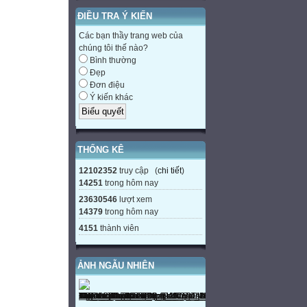
ĐIỀU TRA Ý KIẾN
Các bạn thầy trang web của
chúng tôi thế nào?
Bình thường
Đẹp
Đơn điệu
Ý kiến khác
THỐNG KÊ
12102352
truy cập (
chi tiết
)
14251
trong hôm nay
23630546
lượt xem
14379
trong hôm nay
4151
thành viên
ẢNH NGẪU NHIÊN