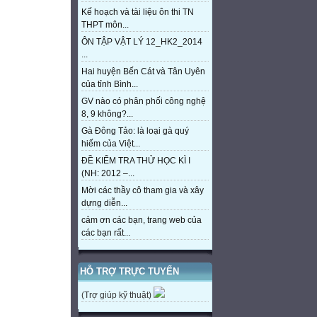
Kế hoạch và tài liệu ôn thi TN
THPT môn...
ÔN TẬP VẬT LÝ 12_HK2_2014
...
Hai huyện Bến Cát và Tân Uyên
của tỉnh Bình...
GV nào có phân phối công nghệ
8, 9 không?...
Gà Đông Tảo: là loại gà quý
hiếm của Việt...
ĐỀ KIỂM TRA THỬ HỌC KÌ I
(NH: 2012 –...
Mời các thầy cô tham gia và xây
dựng diễn...
cảm ơn các bạn, trang web của
các bạn rất...
HỖ TRỢ TRỰC TUYẾN
(Trợ giúp kỹ thuật)