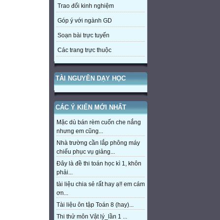
Trao đổi kinh nghiệm
Góp ý với ngành GD
Soạn bài trực tuyến
Các trang trực thuộc
TÀI NGUYÊN DẠY HỌC
CÁC Ý KIẾN MỚI NHẤT
Mặc dù bán rèm cuốn che nắng
nhưng em cũng...
Nhà trường cần lắp phông máy
chiếu phục vụ giảng...
Đây là đề thi toán học kì 1, khôn
phải...
tài liệu chia sẻ rất hay ạ!! em cám
ơn...
Tài liệu ôn tập Toán 8 (hay)...
Thi thử môn Vật lý_lần 1 ...