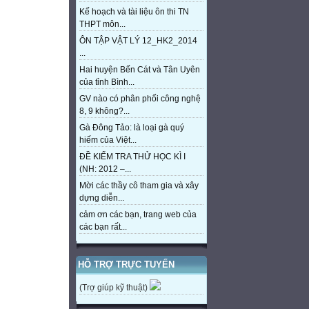
Kế hoạch và tài liệu ôn thi TN
THPT môn...
ÔN TẬP VẬT LÝ 12_HK2_2014
...
Hai huyện Bến Cát và Tân Uyên
của tỉnh Bình...
GV nào có phân phối công nghệ
8, 9 không?...
Gà Đông Tảo: là loại gà quý
hiếm của Việt...
ĐỀ KIỂM TRA THỬ HỌC KÌ I
(NH: 2012 –...
Mời các thầy cô tham gia và xây
dựng diễn...
cảm ơn các bạn, trang web của
các bạn rất...
HỖ TRỢ TRỰC TUYẾN
(Trợ giúp kỹ thuật)