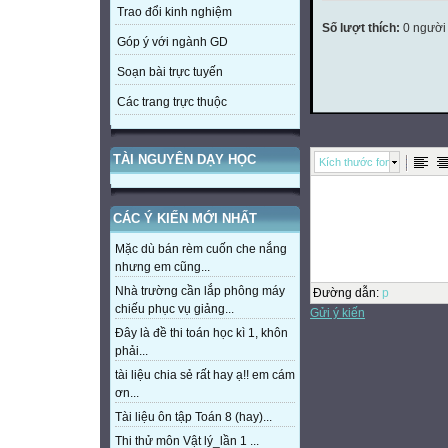
Trao đổi kinh nghiệm
Số lượt thích:
0 người
Góp ý với ngành GD
Soạn bài trực tuyến
Các trang trực thuộc
TÀI NGUYÊN DẠY HỌC
Kích thước font
CÁC Ý KIẾN MỚI NHẤT
Mặc dù bán rèm cuốn che nắng
nhưng em cũng...
Nhà trường cần lắp phông máy
Đường dẫn
:
p
chiếu phục vụ giảng...
Gửi ý kiến
Đây là đề thi toán học kì 1, khôn
phải...
tài liệu chia sẻ rất hay ạ!! em cám
ơn...
Tài liệu ôn tập Toán 8 (hay)...
Thi thử môn Vật lý_lần 1 ...