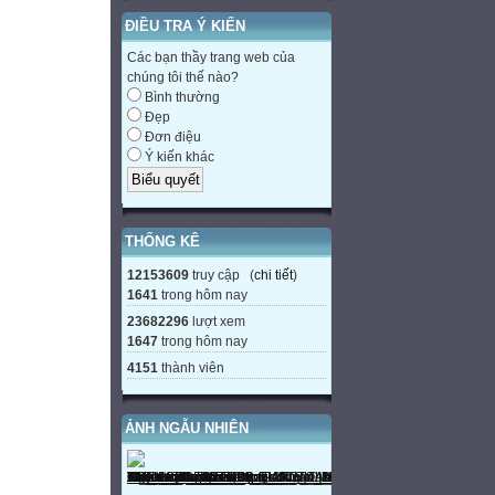
ĐIỀU TRA Ý KIẾN
Các bạn thầy trang web của
chúng tôi thế nào?
Bình thường
Đẹp
Đơn điệu
Ý kiến khác
THỐNG KÊ
12153609
truy cập (
chi tiết
)
1641
trong hôm nay
23682296
lượt xem
1647
trong hôm nay
4151
thành viên
ẢNH NGẪU NHIÊN