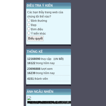
ĐIỀU TRA Ý KIẾN
Các bạn thầy trang web của
chúng tôi thế nào?
Bình thường
Đẹp
Đơn điệu
Ý kiến khác
THỐNG KÊ
12168090
truy cập (
chi tiết
)
16122
trong hôm nay
23696888
lượt xem
16239
trong hôm nay
4151
thành viên
ẢNH NGẪU NHIÊN