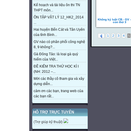
Kế hoạch và tài liệu ôn thi TN
THPT môn...
ÔN TẬP VẬT LÝ 12_HK2_2014
Không kỷ luật CB - GV -
con thứ 3
...
Hai huyện Bến Cát và Tân Uyên
của tỉnh Bình...
1
2
3
4
5
GV nào có phân phối công nghệ
8, 9 không?...
Gà Đông Tảo: là loại gà quý
hiếm của Việt...
ĐỀ KIỂM TRA THỬ HỌC KÌ I
(NH: 2012 –...
Mời các thầy cô tham gia và xây
dựng diễn...
cảm ơn các bạn, trang web của
các bạn rất...
HỖ TRỢ TRỰC TUYẾN
(Trợ giúp kỹ thuật)