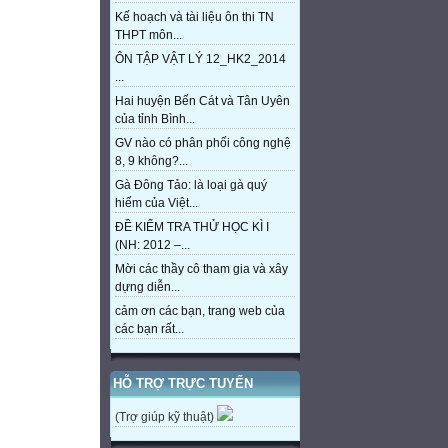
Kế hoạch và tài liệu ôn thi TN
THPT môn...
ÔN TẬP VẬT LÝ 12_HK2_2014
...
Hai huyện Bến Cát và Tân Uyên
của tỉnh Bình...
GV nào có phân phối công nghệ
8, 9 không?...
Gà Đông Tảo: là loại gà quý
hiếm của Việt...
ĐỀ KIỂM TRA THỬ HỌC KÌ I
(NH: 2012 –...
Mời các thầy cô tham gia và xây
dựng diễn...
cảm ơn các bạn, trang web của
các bạn rất...
HỖ TRỢ TRỰC TUYẾN
(Trợ giúp kỹ thuật)