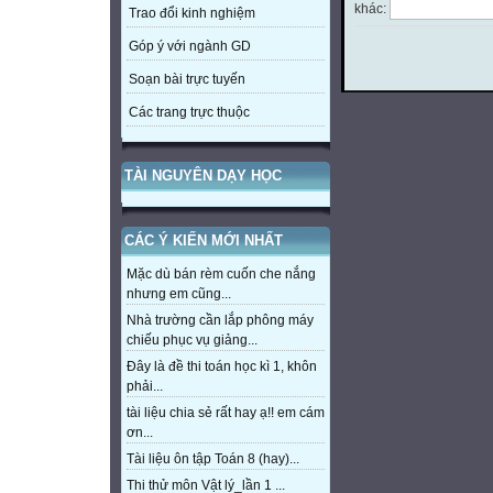
khác:
Trao đổi kinh nghiệm
Góp ý với ngành GD
Soạn bài trực tuyến
Các trang trực thuộc
TÀI NGUYÊN DẠY HỌC
CÁC Ý KIẾN MỚI NHẤT
Mặc dù bán rèm cuốn che nắng
nhưng em cũng...
Nhà trường cần lắp phông máy
chiếu phục vụ giảng...
Đây là đề thi toán học kì 1, khôn
phải...
tài liệu chia sẻ rất hay ạ!! em cám
ơn...
Tài liệu ôn tập Toán 8 (hay)...
Thi thử môn Vật lý_lần 1 ...