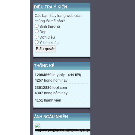
ĐIỀU TRA Ý KIẾN
Các bạn thầy trang web của
chúng tôi thế nào?
Bình thường
Đẹp
Đơn điệu
Ý kiến khác
THỐNG KÊ
12084859
truy cập (
chi tiết
)
4257
trong hôm nay
23612830
lượt xem
4307
trong hôm nay
4151
thành viên
ẢNH NGẪU NHIÊN