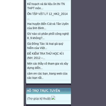
Kế hoạch và tài liệu ôn thi TN
THPT môn...
ÔN TẬP VẬT LÝ 12_HK2_2014
...
Hai huyện Bến Cát và Tân Uyên
của tỉnh Bình...
GV nào có phân phối công nghệ
8, 9 không?...
Gà Đông Tảo: là loại gà quý
hiếm của Việt...
ĐỀ KIỂM TRA THỬ HỌC KÌ I
(NH: 2012 –...
Mời các thầy cô tham gia và xây
dựng diễn...
cảm ơn các bạn, trang web của
các bạn rất...
HỖ TRỢ TRỰC TUYẾN
(Trợ giúp kỹ thuật)