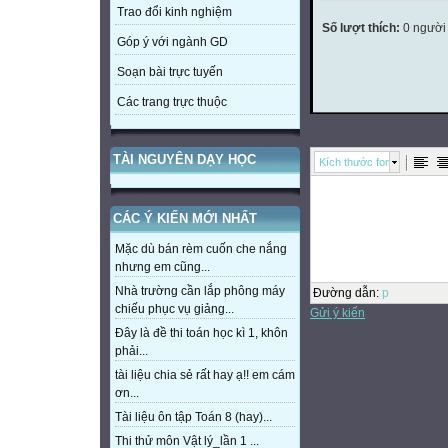
Trao đổi kinh nghiệm
Số lượt thích:
0 người
Góp ý với ngành GD
Soạn bài trực tuyến
Các trang trực thuộc
TÀI NGUYÊN DẠY HỌC
Kích thước font
CÁC Ý KIẾN MỚI NHẤT
Mặc dù bán rèm cuốn che nắng
nhưng em cũng...
Nhà trường cần lắp phông máy
Đường dẫn
:
p
chiếu phục vụ giảng...
Gửi ý kiến
Đây là đề thi toán học kì 1, khôn
phải...
tài liệu chia sẻ rất hay ạ!! em cám
ơn...
Tài liệu ôn tập Toán 8 (hay)...
Thi thử môn Vật lý_lần 1 ...