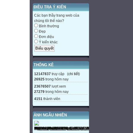
ĐIỀU TRA Ý KIẾN
Các bạn thầy trang web của
chúng tôi thế nào?
Bình thường
Đẹp
Đơn điệu
Ý kiến khác
THỐNG KÊ
12147837
truy cập (
chi tiết
)
26925
trong hôm nay
23676507
lượt xem
27279
trong hôm nay
4151
thành viên
ẢNH NGẪU NHIÊN