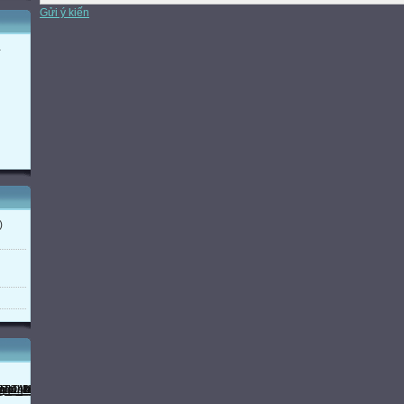
TNKQ
Gửi ý kiến
TL

a

1. Hằng đẳng thức. Phân tích đa thức thành nhân tử
Nhận biết được hằng đẳng thức và tính giá trị của biểu thức

Vận dụng các p p phân tích đa thức thành nhân tử để phân tích đa thứ



Số câu
Số điểm
Tỉ lệ %
)
1
0,5
5%




2
1
10%
