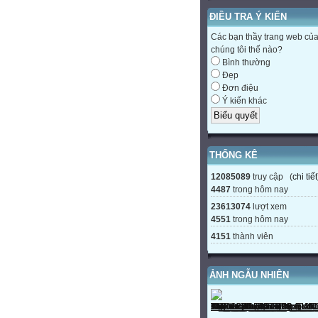
ĐIỀU TRA Ý KIẾN
Các bạn thầy trang web củ
chúng tôi thế nào?
Bình thường
Đẹp
Đơn điệu
Ý kiến khác
THỐNG KÊ
12085089
truy cập (
chi tiết
4487
trong hôm nay
23613074
lượt xem
4551
trong hôm nay
4151
thành viên
ẢNH NGẪU NHIÊN