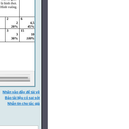
Nhấn vào đây để tải về
Báo tài liệu có sai sót
Nhắn tin cho tác giả