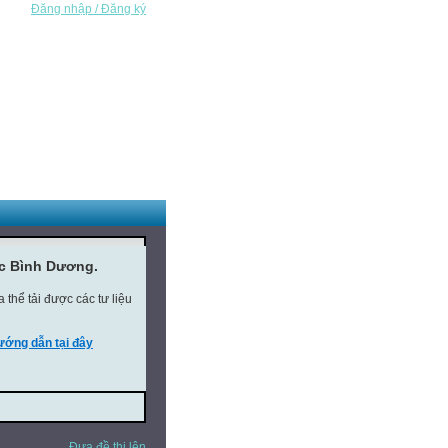
Đăng nhập / Đăng ký
ục Bình Dương.
thể tải được các tư liệu
ớng dẫn tại đây
Đưa đề thi lên