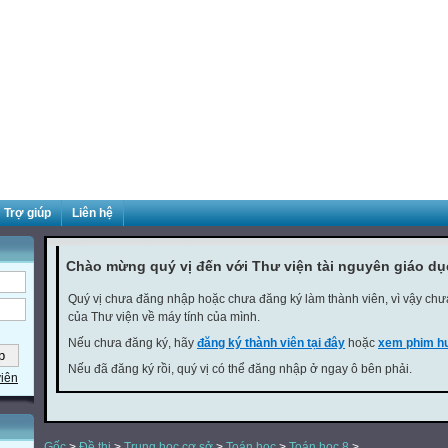
Trợ giúp
Liên hệ
Chào mừng quý vị đến với Thư viện tài nguyên giáo d
Quý vị chưa đăng nhập hoặc chưa đăng ký làm thành viên, vì vậy chưa 
của Thư viện về máy tính của mình.
Nếu chưa đăng ký, hãy
đăng ký thành viên tại đây
hoặc
xem phim hư
Nếu đã đăng ký rồi, quý vị có thể đăng nhập ở ngay ô bên phải.
viên
Gốc
>
Đề thi
>
Trung học cơ sở
>
Toán học
>
Toán học 8
>