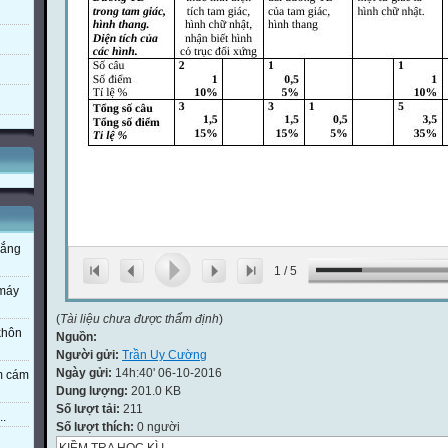
nắng
1
/
5
 máy
(
Tài liệu chưa được thẩm định
)
 khôn
Nguồn:
Người gửi:
Trần Uy Cường
Ngày gửi:
14h:40' 06-10-2016
em cám
Dung lượng:
201.0 KB
Số lượt tải:
211
..
Số lượt thích:
0 người