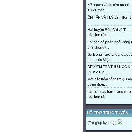
Kế hoạch và tài liệu ôn thi 
THPT môn...
ÔN TẬP VẬT LÝ 12_HK2_2
...
Hai huyện Bến Cát và Tân 
của tỉnh Bình...
GV nào có phân phối công
8, 9 không?...
Gà Đông Tảo: là loại gà qu
hiếm của Việt...
ĐỀ KIỂM TRA THỬ HỌC KÌ 
(NH: 2012 –...
Mời các thầy cô tham gia và
dựng diễn...
cảm ơn các bạn, trang web 
các bạn rất...
HỖ TRỢ TRỰC TUYẾN
(Trợ giúp kỹ thuật)