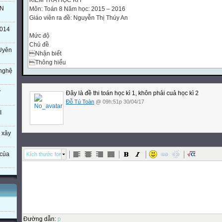
KIỀM TRA HỌC KÌ I
TN
Môn: Toán 8 Năm học: 2015 – 2016
Giáo viên ra đề: Nguyễn Thị Thúy An
014
Mức độ
Chủ đề
Uyên
Nhận biết
Thông hiểu
 nghệ
Vận dụng
Cộng

ý
Đây là đề thi toán học kì 1, khôn phải cuả học kì 2

Đỗ Tú Toàn
@ 09h:51p 30/04/17

I

Cấp độ thấp
 xây
Cấp độ cao


của
Kích thước font

TNKQ
TL
TNKQ
TL
TNKQ
TL
Đường dẫn
:
p