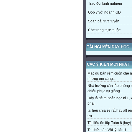
Trao đổi kinh nghiệm
Góp ý với ngành GD
Soạn bài trực tuyến
Các trang trực thuộc
TÀI NGUYÊN DẠY HỌC
CÁC Ý KIẾN MỚI NHẤT
Mặc dù bán rèm cuốn che 
nhưng em cũng...
Nhà trường cần lắp phông
chiếu phục vụ giảng...
Đây là đề thi toán học kì 1,
phải...
tài liệu chia sẻ rất hay ạ!! 
ơn...
Tài liệu ôn tập Toán 8 (hay).
Thi thử môn Vật lý_lần 1 ...