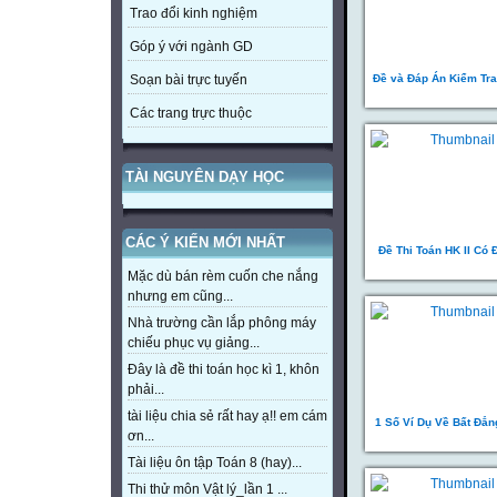
Trao đổi kinh nghiệm
Góp ý với ngành GD
Đề và Đáp Án Kiểm Tra
Soạn bài trực tuyến
Các trang trực thuộc
TÀI NGUYÊN DẠY HỌC
CÁC Ý KIẾN MỚI NHẤT
Đề Thi Toán HK II Có 
Mặc dù bán rèm cuốn che nắng
nhưng em cũng...
Nhà trường cần lắp phông máy
chiếu phục vụ giảng...
Đây là đề thi toán học kì 1, khôn
phải...
tài liệu chia sẻ rất hay ạ!! em cám
1 Số Ví Dụ Về Bất Đẳ
ơn...
Tài liệu ôn tập Toán 8 (hay)...
Thi thử môn Vật lý_lần 1 ...