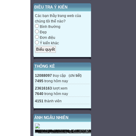
ĐIỀU TRA Ý KIẾN
Các bạn thầy trang web của
chúng tôi thế nào?
Bình thường
Đẹp
Đơn điệu
Ý kiến khác
THỐNG KÊ
12088097
truy cập (
chi tiết
)
7495
trong hôm nay
23616163
lượt xem
7640
trong hôm nay
4151
thành viên
ẢNH NGẪU NHIÊN