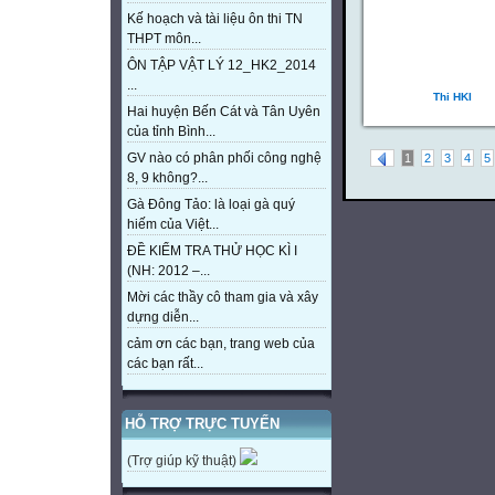
Kế hoạch và tài liệu ôn thi TN
THPT môn...
ÔN TẬP VẬT LÝ 12_HK2_2014
...
Thi HKI
Hai huyện Bến Cát và Tân Uyên
của tỉnh Bình...
GV nào có phân phối công nghệ
1
2
3
4
5
8, 9 không?...
Gà Đông Tảo: là loại gà quý
hiếm của Việt...
ĐỀ KIỂM TRA THỬ HỌC KÌ I
(NH: 2012 –...
Mời các thầy cô tham gia và xây
dựng diễn...
cảm ơn các bạn, trang web của
các bạn rất...
HỖ TRỢ TRỰC TUYẾN
(Trợ giúp kỹ thuật)