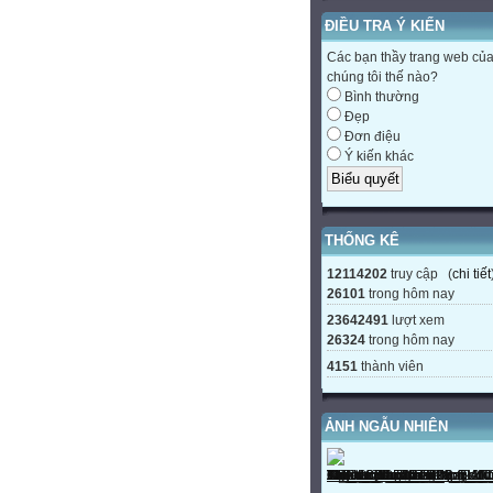
ĐIỀU TRA Ý KIẾN
Các bạn thầy trang web củ
chúng tôi thế nào?
Bình thường
Đẹp
Đơn điệu
Ý kiến khác
THỐNG KÊ
12114202
truy cập (
chi tiết
26101
trong hôm nay
23642491
lượt xem
26324
trong hôm nay
4151
thành viên
ẢNH NGẪU NHIÊN