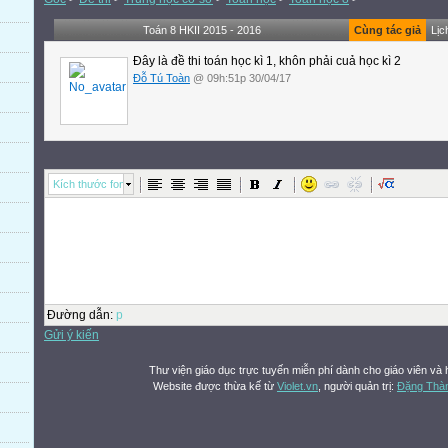
Toán 8 HKII 2015 - 2016
Cùng tác giả
Lịc
Đây là đề thi toán học kì 1, khôn phải cuả học kì 2
Đỗ Tú Toàn
@ 09h:51p 30/04/17
Kích thước font
Đường dẫn
:
p
Gửi ý kiến
Thư viện giáo dục trực tuyến miễn phí dành cho giáo viên và 
Website được thừa kế từ
Violet.vn
, người quản trị:
Đặng Thà