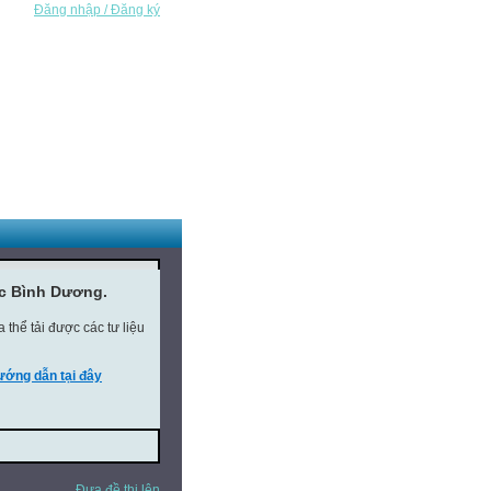
Đăng nhập / Đăng ký
ục Bình Dương.
thể tải được các tư liệu
ớng dẫn tại đây
Đưa đề thi lên