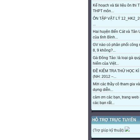
Kế hoạch và tài liệu ôn thi 
THPT môn...
ÔN TẬP VẬT LÝ 12_HK2_2
...
Hai huyện Bến Cát và Tân 
của tỉnh Bình...
GV nào có phân phối công
8, 9 không?...
Gà Đông Tảo: là loại gà qu
hiếm của Việt...
ĐỀ KIỂM TRA THỬ HỌC KÌ 
(NH: 2012 –...
Mời các thầy cô tham gia và
dựng diễn...
cảm ơn các bạn, trang web 
các bạn rất...
HỖ TRỢ TRỰC TUYẾN
(Trợ giúp kỹ thuật)