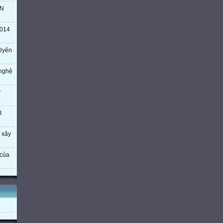
TN
014
Uyên
 nghệ
ý
I
 xây
của