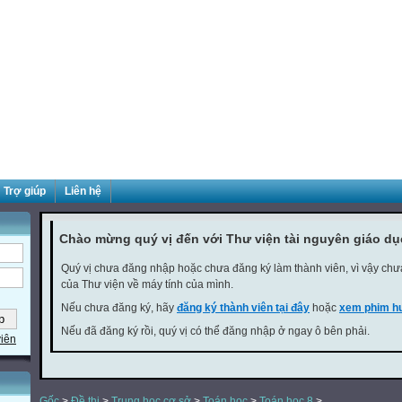
Trợ giúp
Liên hệ
Chào mừng quý vị đến với Thư viện tài nguyên giáo d
Quý vị chưa đăng nhập hoặc chưa đăng ký làm thành viên, vì vậy chưa 
của Thư viện về máy tính của mình.
Nếu chưa đăng ký, hãy
đăng ký thành viên tại đây
hoặc
xem phim hư
Nếu đã đăng ký rồi, quý vị có thể đăng nhập ở ngay ô bên phải.
viên
Gốc
>
Đề thi
>
Trung học cơ sở
>
Toán học
>
Toán học 8
>