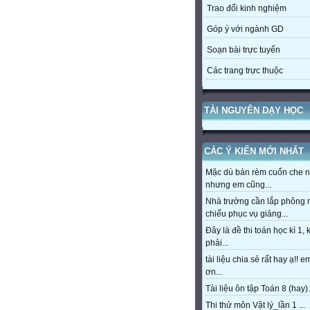
Trao đổi kinh nghiệm
Góp ý với ngành GD
Soạn bài trực tuyến
Các trang trực thuộc
TÀI NGUYÊN DẠY HỌC
CÁC Ý KIẾN MỚI NHẤT
Mặc dù bán rèm cuốn che 
nhưng em cũng...
Nhà trường cần lắp phông
chiếu phục vụ giảng...
Đây là đề thi toán học kì 1,
phải...
tài liệu chia sẻ rất hay ạ!! 
ơn...
Tài liệu ôn tập Toán 8 (hay).
Thi thử môn Vật lý_lần 1 ...