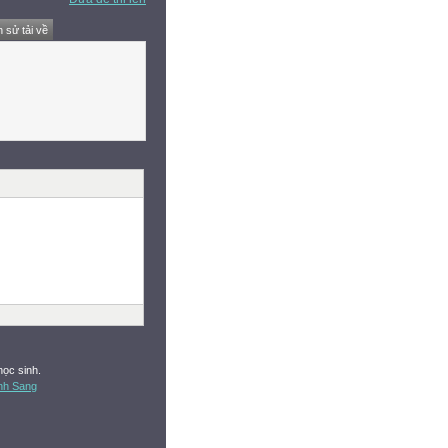
h sử tải về
học sinh.
nh Sang