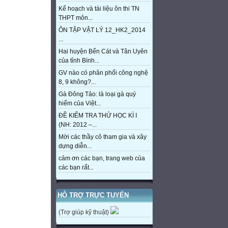
Kế hoạch và tài liệu ôn thi TN
THPT môn...
ÔN TẬP VẬT LÝ 12_HK2_2014
...
Hai huyện Bến Cát và Tân Uyên
của tỉnh Bình...
GV nào có phân phối công nghệ
8, 9 không?...
Gà Đông Tảo: là loại gà quý
hiếm của Việt...
ĐỀ KIỂM TRA THỬ HỌC KÌ I
(NH: 2012 –...
Mời các thầy cô tham gia và xây
dựng diễn...
cảm ơn các bạn, trang web của
các bạn rất...
HỖ TRỢ TRỰC TUYẾN
(Trợ giúp kỹ thuật)