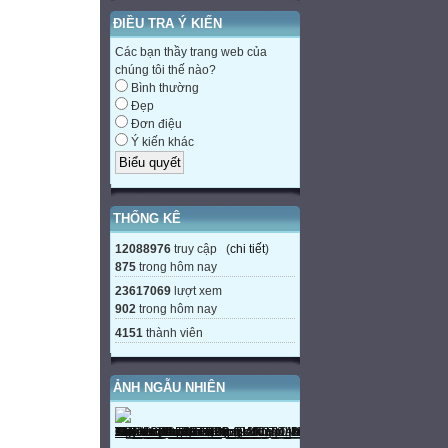
ĐIỀU TRA Ý KIẾN
Các bạn thầy trang web của
chúng tôi thế nào?
Bình thường
Đẹp
Đơn điệu
Ý kiến khác
THỐNG KÊ
12088976
truy cập (
chi tiết
)
875
trong hôm nay
23617069
lượt xem
902
trong hôm nay
4151
thành viên
ẢNH NGẪU NHIÊN