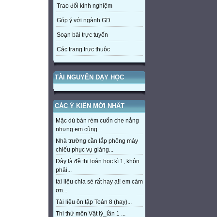
Trao đổi kinh nghiệm
Góp ý với ngành GD
Soạn bài trực tuyến
Các trang trực thuộc
TÀI NGUYÊN DẠY HỌC
CÁC Ý KIẾN MỚI NHẤT
Mặc dù bán rèm cuốn che nắng
nhưng em cũng...
Nhà trường cần lắp phông máy
chiếu phục vụ giảng...
Đây là đề thi toán học kì 1, khôn
phải...
tài liệu chia sẻ rất hay ạ!! em cám
ơn...
Tài liệu ôn tập Toán 8 (hay)...
Thi thử môn Vật lý_lần 1 ...