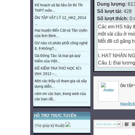
Dung lượng:
61
Kế hoạch và tài liệu ôn thi TN
Số lượt tải:
428
THPT môn...
Số lượt thích:
0 
ÔN TẬP VẬT LÝ 12_HK2_2014
...
Các em HS hãy th
Hai huyện Bến Cát và Tân Uyên
một vài câu ở m
của tỉnh Bình...
Mỗi đề cố gắng ho
GV nào có phân phối công nghệ
……………………
8, 9 không?...
I. HẠT NHÂN N
Gà Đông Tảo: là loại gà quý
hiếm của Việt...
Câu 1: Đại lượng
ĐỀ KIỂM TRA THỬ HỌC KÌ I
A. Độ hụt khối B.
(NH: 2012 –...
C. năng lượng liê
Mời các thầy cô tham gia và xây
Câu 2: Hạt nhân 
ÔN TẬP 
dựng diễn...
A. 5p và 6n B. 6p
cảm ơn các bạn, trang web của
Câu 3: Đại lượng
các bạn rất...
Nguyễn K
nhân ban đầu bị 
A. chu kỳ bán rã 
HỖ TRỢ TRỰC TUYẾN
C. thời gian sống
Kích thước font
(Trợ giúp kỹ thuật)
Câu 4: Năng lượn