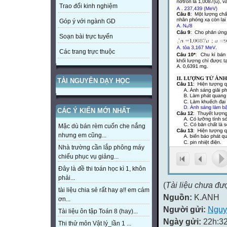
Trao đổi kinh nghiệm
Góp ý với ngành GD
Soạn bài trực tuyến
Các trang trực thuộc
TÀI NGUYÊN DẠY HỌC
CÁC Ý KIẾN MỚI NHẤT
Mặc dù bán rèm cuốn che nắng
nhưng em cũng...
Nhà trường cần lắp phông máy
chiếu phục vụ giảng...
Đây là đề thi toán học kì 1, khôn
phải...
(
Tài liệu chưa đư
tài liệu chia sẻ rất hay ạ!! em cám
Nguồn:
K.ANH
ơn...
Người gửi:
Nguy
Tài liệu ôn tập Toán 8 (hay)...
Ngày gửi:
22h:32
Thi thử môn Vật lý_lần 1 ...