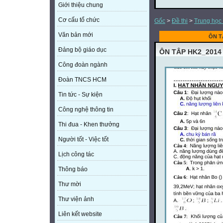
Giới thiệu chung
Cơ cấu tổ chức
Gốc
>
Đề thi
>
Trung học
Văn bản mới
ÔN T
Đảng bộ giáo dục
ÔN TÂP HK2_2014
Công đoàn ngành
Đoàn TNCS HCM
Tin tức - Sự kiện
Công nghệ thông tin
Thi đua - Khen thưởng
Người tốt - Việc tốt
Lịch công tác
Thông báo
Thư mời
Thư viện ảnh
Liên kết website