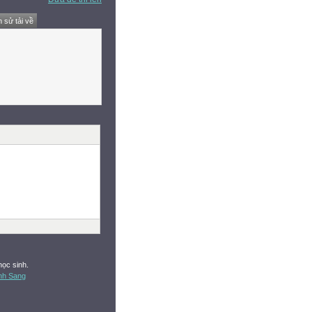
h sử tải về
học sinh.
nh Sang