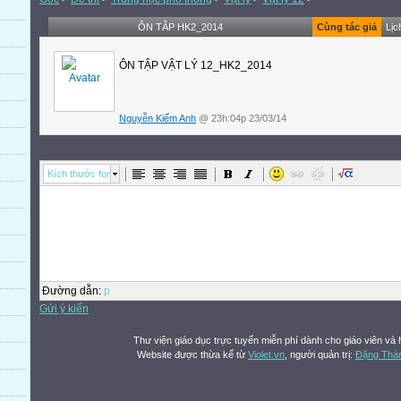
ÔN TÂP HK2_2014
Cùng tác giả
Lịc
ÔN TẬP VẬT LÝ 12_HK2_2014
Nguyễn Kiếm Anh
@ 23h:04p 23/03/14
Kích thước font
Đường dẫn
:
p
Gửi ý kiến
Thư viện giáo dục trực tuyến miễn phí dành cho giáo viên và 
Website được thừa kế từ
Violet.vn
, người quản trị:
Đặng Thà