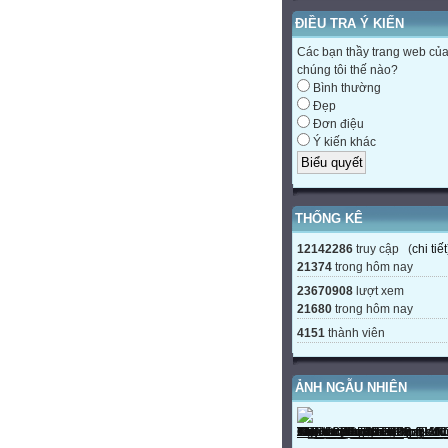
ĐIỀU TRA Ý KIẾN
Các bạn thầy trang web củ
chúng tôi thế nào?
Bình thường
Đẹp
Đơn điệu
Ý kiến khác
THỐNG KÊ
12142286
truy cập (
chi tiết
21374
trong hôm nay
23670908
lượt xem
21680
trong hôm nay
4151
thành viên
ẢNH NGẪU NHIÊN