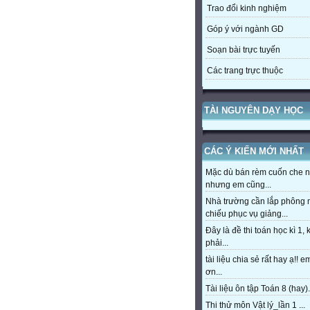
Trao đổi kinh nghiệm
Góp ý với ngành GD
Soạn bài trực tuyến
Các trang trực thuộc
TÀI NGUYÊN DẠY HỌC
CÁC Ý KIẾN MỚI NHẤT
Mặc dù bán rèm cuốn che 
nhưng em cũng...
Nhà trường cần lắp phông
chiếu phục vụ giảng...
Đây là đề thi toán học kì 1,
phải...
tài liệu chia sẻ rất hay ạ!! 
ơn...
Tài liệu ôn tập Toán 8 (hay).
Thi thử môn Vật lý_lần 1 ...