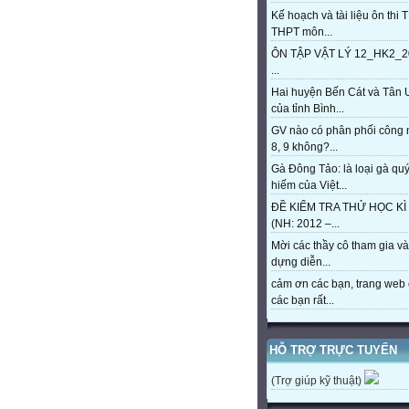
Kế hoạch và tài liệu ôn thi 
THPT môn...
ÔN TẬP VẬT LÝ 12_HK2_2
...
Hai huyện Bến Cát và Tân 
của tỉnh Bình...
GV nào có phân phối công
8, 9 không?...
Gà Đông Tảo: là loại gà qu
hiếm của Việt...
ĐỀ KIỂM TRA THỬ HỌC KÌ 
(NH: 2012 –...
Mời các thầy cô tham gia và
dựng diễn...
cảm ơn các bạn, trang web 
các bạn rất...
HỖ TRỢ TRỰC TUYẾN
(Trợ giúp kỹ thuật)