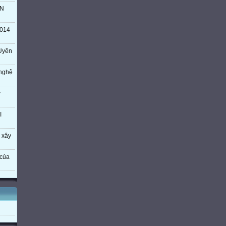
TN
014
Uyên
 nghệ
ý
I
 xây
của