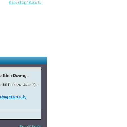
Đăng nhập / Đăng ký
ục Bình Dương.
thể tải được các tư liệu
ớng dẫn tại đây
Đưa đề thi lên