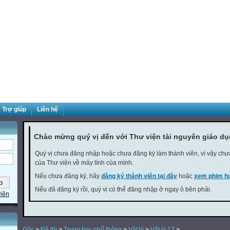
Trợ giúp
Liên hệ
Chào mừng quý vị đến với Thư viện tài nguyên giáo d
Quý vị chưa đăng nhập hoặc chưa đăng ký làm thành viên, vì vậy chưa 
của Thư viện về máy tính của mình.
Nếu chưa đăng ký, hãy
đăng ký thành viên tại đây
hoặc
xem phim hư
Nếu đã đăng ký rồi, quý vị có thể đăng nhập ở ngay ô bên phải.
viên
Gốc
>
Đề thi
>
Trung học phổ thông
>
Vật lý
>
Vật lý 12
>