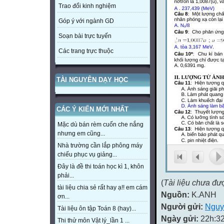
Trao đổi kinh nghiệm
Góp ý với ngành GD
Soạn bài trực tuyến
Các trang trực thuộc
TÀI NGUYÊN DẠY HỌC
CÁC Ý KIẾN MỚI NHẤT
Mặc dù bán rèm cuốn che nắng
nhưng em cũng...
Nhà trường cần lắp phông máy
chiếu phục vụ giảng...
Đây là đề thi toán học kì 1, khôn
phải...
(
Tài liệu chưa đư
tài liệu chia sẻ rất hay ạ!! em cám
Nguồn:
K.ANH
ơn...
Người gửi:
Nguy
Tài liệu ôn tập Toán 8 (hay)...
Ngày gửi:
22h:32
Thi thử môn Vật lý_lần 1 ...