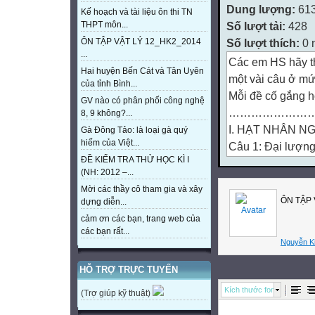
Dung lượng:
61
Kế hoạch và tài liệu ôn thi TN
Số lượt tải:
428
THPT môn...
Số lượt thích:
0 
ÔN TẬP VẬT LÝ 12_HK2_2014
...
Các em HS hãy th
Hai huyện Bến Cát và Tân Uyên
một vài câu ở m
của tỉnh Bình...
Mỗi đề cố gắng ho
GV nào có phân phối công nghệ
……………………
8, 9 không?...
I. HẠT NHÂN N
Gà Đông Tảo: là loại gà quý
hiếm của Việt...
Câu 1: Đại lượng
ĐỀ KIỂM TRA THỬ HỌC KÌ I
A. Độ hụt khối B.
(NH: 2012 –...
C. năng lượng liê
Mời các thầy cô tham gia và xây
Câu 2: Hạt nhân 
ÔN TẬP 
dựng diễn...
A. 5p và 6n B. 6p
cảm ơn các bạn, trang web của
Câu 3: Đại lượng
các bạn rất...
Nguyễn K
nhân ban đầu bị 
A. chu kỳ bán rã 
HỖ TRỢ TRỰC TUYẾN
C. thời gian sống
Kích thước font
(Trợ giúp kỹ thuật)
Câu 4: Năng lượn