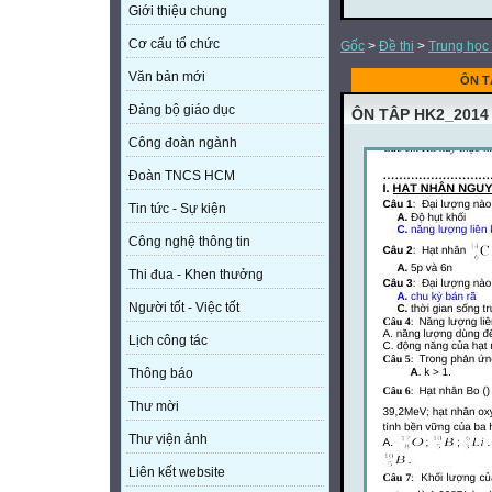
Giới thiệu chung
Cơ cấu tổ chức
Gốc
>
Đề thi
>
Trung học
Văn bản mới
ÔN T
Đảng bộ giáo dục
ÔN TÂP HK2_2014
Công đoàn ngành
Đoàn TNCS HCM
Tin tức - Sự kiện
Công nghệ thông tin
Thi đua - Khen thưởng
Người tốt - Việc tốt
Lịch công tác
Thông báo
Thư mời
Thư viện ảnh
Liên kết website