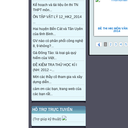
Kế hoạch và tài liệu ôn thi TN
THPT môn...
ÔN TẬP VẬT LÝ 12_HK2_2014
...
ĐỀ THI HKI MÔN VĂN 
Hai huyện Bến Cát và Tân Uyên
2014
của tỉnh Bình...
GV nào có phân phối công nghệ
1
2
3
4
5
8, 9 không?...
Gà Đông Tảo: là loại gà quý
hiếm của Việt...
ĐỀ KIỂM TRA THỬ HỌC KÌ I
(NH: 2012 –...
Mời các thầy cô tham gia và xây
dựng diễn...
cảm ơn các bạn, trang web của
các bạn rất...
HỖ TRỢ TRỰC TUYẾN
(Trợ giúp kỹ thuật)