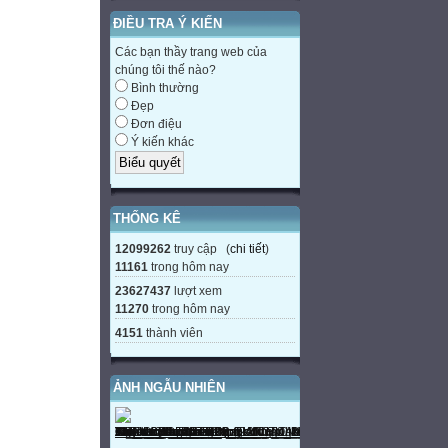
ĐIỀU TRA Ý KIẾN
Các bạn thầy trang web của
chúng tôi thế nào?
Bình thường
Đẹp
Đơn điệu
Ý kiến khác
THỐNG KÊ
12099262
truy cập (
chi tiết
)
11161
trong hôm nay
23627437
lượt xem
11270
trong hôm nay
4151
thành viên
ẢNH NGẪU NHIÊN