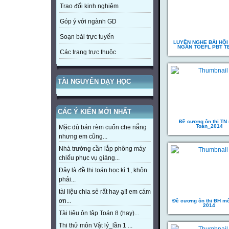
Trao đổi kinh nghiệm
Góp ý với ngành GD
Soạn bài trực tuyến
LUYỆN NGHE BÀI HỘI
NGẮN TOEFL PBT T
Các trang trực thuộc
TÀI NGUYÊN DẠY HỌC
CÁC Ý KIẾN MỚI NHẤT
Đề cương ôn thi TN
Toán_2014
Mặc dù bán rèm cuốn che nắng
nhưng em cũng...
Nhà trường cần lắp phông máy
chiếu phục vụ giảng...
Đây là đề thi toán học kì 1, khôn
phải...
tài liệu chia sẻ rất hay ạ!! em cám
ơn...
Đề cương ôn thi ĐH m
2014
Tài liệu ôn tập Toán 8 (hay)...
Thi thử môn Vật lý_lần 1 ...