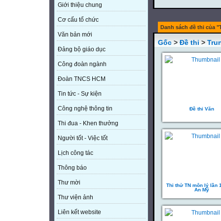
Giới thiệu chung
Cơ cấu tổ chức
Danh sách đề thi của 
Văn bản mới
Gốc
>
Đề thi
>
Tru
Đảng bộ giáo dục
Công đoàn ngành
Đoàn TNCS HCM
Tin tức - Sự kiện
Công nghệ thông tin
Đề thi Văn
Thi đua - Khen thưởng
Người tốt - Việc tốt
Lịch công tác
Thông báo
Thư mời
Thi thử TN môn lý lần
An Mỹ
Thư viện ảnh
Liên kết website