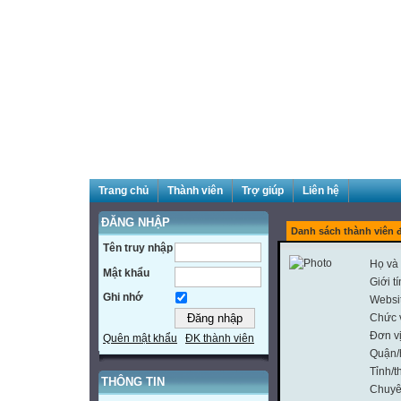
Trang chủ
Thành viên
Trợ giúp
Liên hệ
ĐĂNG NHẬP
Danh sách thành viên 
Tên truy nhập
Họ và 
Mật khẩu
Giới t
Ghi nhớ
Websi
Chức 
Đơn v
Quên mật khẩu
ĐK thành viên
Quận/
Tỉnh/t
THÔNG TIN
Chuyê