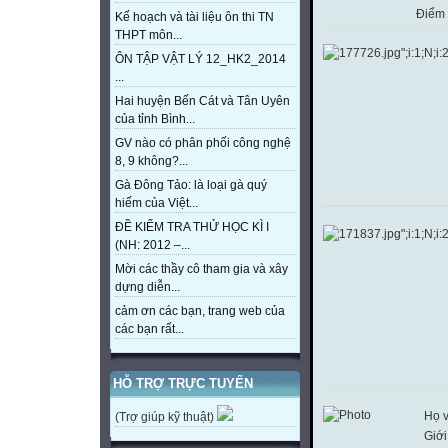
Điểm
Kế hoạch và tài liệu ôn thi TN
THPT môn...
ÔN TẬP VẬT LÝ 12_HK2_2014
...
Hai huyện Bến Cát và Tân Uyên
của tỉnh Bình...
GV nào có phân phối công nghệ
8, 9 không?...
Gà Đông Tảo: là loại gà quý
hiếm của Việt...
ĐỀ KIỂM TRA THỬ HỌC KÌ I
(NH: 2012 –...
Mời các thầy cô tham gia và xây
dựng diễn...
cảm ơn các bạn, trang web của
các bạn rất...
HỖ TRỢ TRỰC TUYẾN
Họ v
(Trợ giúp kỹ thuật)
Giới