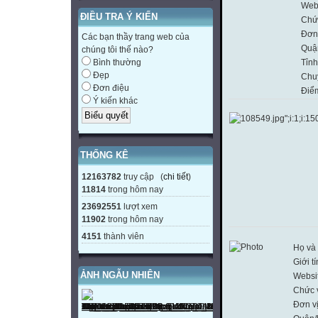
Web
ĐIỀU TRA Ý KIẾN
Chứ
Đơn 
Các bạn thầy trang web của
Quậ
chúng tôi thế nào?
Tỉnh
Bình thường
Đẹp
Chu
Đơn điệu
Điể
Ý kiến khác
THỐNG KÊ
12163782
truy cập (
chi tiết
)
11814
trong hôm nay
23692551
lượt xem
11902
trong hôm nay
4151
thành viên
Họ và 
Giới t
ẢNH NGẪU NHIÊN
Websi
Chức 
Đơn v