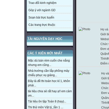
Trao đổi kinh nghiệm
Góp ý với ngành GD
Soạn bài trực tuyến
Các trang trực thuộc
Họ và 
Giới t
TÀI NGUYÊN DẠY HỌC
Websi
Chức 
Đơn v
CÁC Ý KIẾN MỚI NHẤT
Quận/
Tỉnh/t
Mặc dù bán rèm cuốn che nắng
Điểm 
nhưng em cũng...
Nhà trường cần lắp phông máy
Họ và
chiếu phục vụ giảng...
Giới t
Đây là đề thi toán học kì 1, khôn
Websi
phải...
Chức
tài liệu chia sẻ rất hay ạ!! em cám
Đơn v
ơn...
Quận
Tài liệu ôn tập Toán 8 (hay)...
Tỉnh/
Thi thử môn Vật lý_lần 1 ...
Chuy