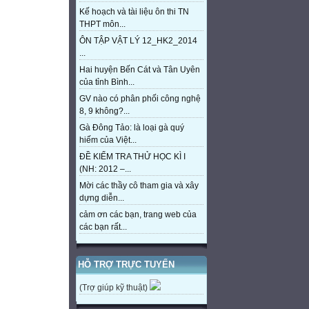
Kế hoạch và tài liệu ôn thi TN
THPT môn...
ÔN TẬP VẬT LÝ 12_HK2_2014
...
Hai huyện Bến Cát và Tân Uyên
của tỉnh Bình...
GV nào có phân phối công nghệ
8, 9 không?...
Gà Đông Tảo: là loại gà quý
hiếm của Việt...
ĐỀ KIỂM TRA THỬ HỌC KÌ I
(NH: 2012 –...
Mời các thầy cô tham gia và xây
dựng diễn...
cảm ơn các bạn, trang web của
các bạn rất...
HỖ TRỢ TRỰC TUYẾN
(Trợ giúp kỹ thuật)