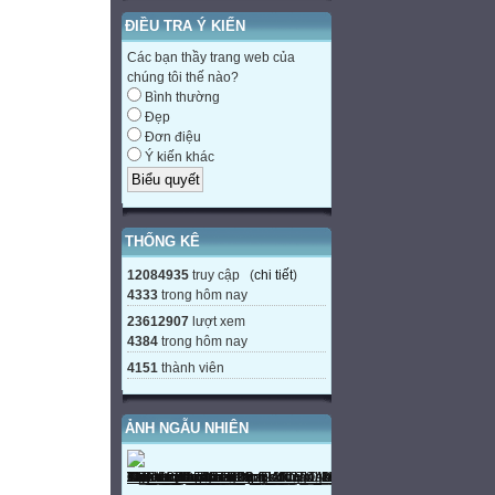
ĐIỀU TRA Ý KIẾN
Các bạn thầy trang web của
chúng tôi thế nào?
Bình thường
Đẹp
Đơn điệu
Ý kiến khác
THỐNG KÊ
12084935
truy cập (
chi tiết
)
4333
trong hôm nay
23612907
lượt xem
4384
trong hôm nay
4151
thành viên
ẢNH NGẪU NHIÊN