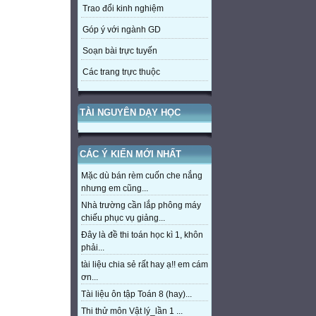
Trao đổi kinh nghiệm
Góp ý với ngành GD
Soạn bài trực tuyến
Các trang trực thuộc
TÀI NGUYÊN DẠY HỌC
CÁC Ý KIẾN MỚI NHẤT
Mặc dù bán rèm cuốn che nắng
nhưng em cũng...
Nhà trường cần lắp phông máy
chiếu phục vụ giảng...
Đây là đề thi toán học kì 1, khôn
phải...
tài liệu chia sẻ rất hay ạ!! em cám
ơn...
Tài liệu ôn tập Toán 8 (hay)...
Thi thử môn Vật lý_lần 1 ...