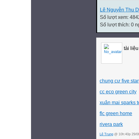
Lê Nguyễn Thu 
Số lượt xem: 484
Số lượt thích: 0 
tài liệ
chung cư five star
cc eco green city
xuân mai sparks 
flc green home
rivera park
Lê Trung
@ 10h:40p 29/0