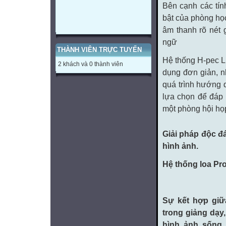
Bên cạnh các tín
bật của phòng họ
âm thanh rõ nét 
ngữ
THÀNH VIÊN TRỰC TUYẾN
Hệ thống H-pec LL
2 khách và 0 thành viên
dụng đơn giản, nh
quá trình hướng 
lựa chọn để đáp
một phòng hội họ
Giải pháp độc đáo
hình ảnh.
Hệ thống loa Pr
Sự kết hợp giữ
trong giảng dạy,
hình ảnh sống 