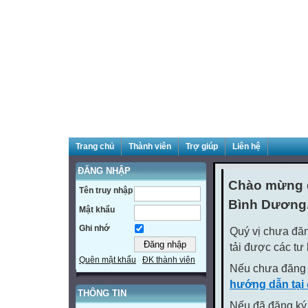
Trang chủ
Thành viên
Trợ giúp
Liên hệ
ĐĂNG NHẬP
Chào mừng q
Tên truy nhập
Bình Dương
Mật khẩu
Ghi nhớ
Quý vị chưa đăn
tải được các tư
Quên mật khẩu
ĐK thành viên
Nếu chưa đăng 
hướng dẫn tại
THÔNG TIN
Nếu đã đăng ký 