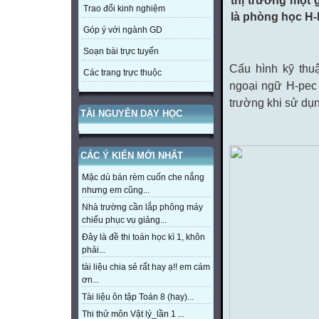
thị trường một 
Trao đổi kinh nghiệm
là phòng học H
Góp ý với ngành GD
Soạn bài trực tuyến
Cấu hình kỹ thu
Các trang trực thuộc
ngoại ngữ H-pec 
trường khi sử dụ
TÀI NGUYÊN DẠY HỌC
CÁC Ý KIẾN MỚI NHẤT
Mặc dù bán rèm cuốn che nắng
nhưng em cũng...
Nhà trường cần lắp phông máy
chiếu phục vụ giảng...
Đây là đề thi toán học kì 1, khôn
phải...
tài liệu chia sẻ rất hay ạ!! em cám
ơn...
Tài liệu ôn tập Toán 8 (hay)...
Thi thử môn Vật lý_lần 1 ...