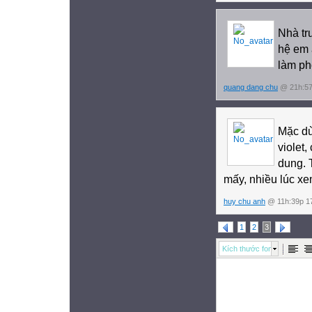
Nhà tr
hệ em 
làm ph
quang dang chu
@ 21h:57
Mặc d
violet,
dung. T
mấy, nhiều lúc xe
huy chu anh
@ 11h:39p 17
1
2
3
Kích thước font