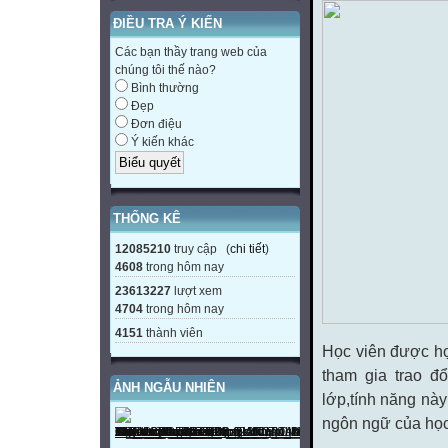
ĐIỀU TRA Ý KIẾN
Các bạn thầy trang web của
chúng tôi thế nào?
Bình thường
Đẹp
Đơn điệu
Ý kiến khác
THỐNG KÊ
12085210
truy cập (
chi tiết
)
4608
trong hôm nay
23613227
lượt xem
4704
trong hôm nay
4151
thành viên
Học viên được học
tham gia trao đổ
ẢNH NGẪU NHIÊN
lớp,tính năng này
ngôn ngữ của học 