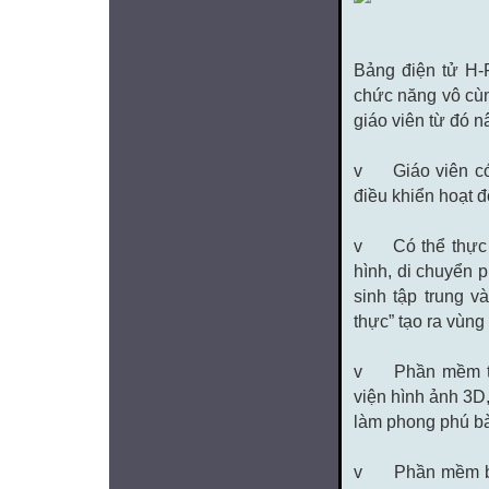
Bảng điện tử H-
chức năng vô cùn
giáo viên từ đó n
v Giáo viên có t
điều khiển hoạt 
v Có thể thực hi
hình, di chuyển 
sinh tập trung v
thực” tạo ra vùn
v Phần mềm tích
viện hình ảnh 3D
làm phong phú bà
v Phần mềm bổ s