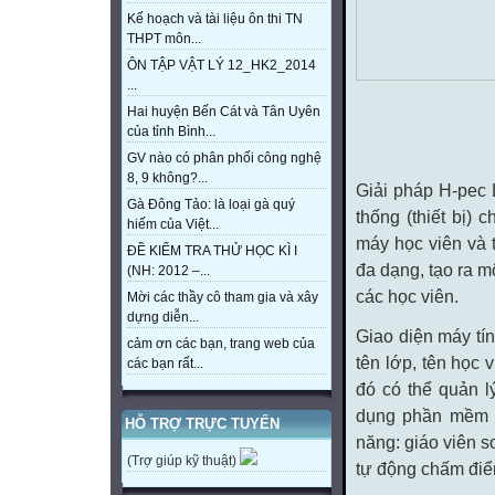
Kế hoạch và tài liệu ôn thi TN
THPT môn...
ÔN TẬP VẬT LÝ 12_HK2_2014
...
Hai huyện Bến Cát và Tân Uyên
của tỉnh Bình...
GV nào có phân phối công nghệ
8, 9 không?...
Giải pháp H-pec
Gà Đông Tảo: là loại gà quý
thống (thiết bị) 
hiếm của Việt...
máy học viên và 
ĐỀ KIỂM TRA THỬ HỌC KÌ I
đa dạng, tạo ra m
(NH: 2012 –...
các học viên.
Mời các thầy cô tham gia và xây
dựng diễn...
Giao diện máy tín
cảm ơn các bạn, trang web của
tên lớp, tên học 
các bạn rất...
đó có thể quản l
dụng phần mềm s
HỖ TRỢ TRỰC TUYẾN
năng: giáo viên so
(Trợ giúp kỹ thuật)
tự động chấm điểm 