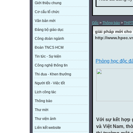
Giới thiệu chung
Cơ cấu tổ chức
Văn bản mới
Gốc
>
Thông báo
>
THPT
Đảng bộ giáo dục
giải pháp mới cho
http://www.hpec.v
Công đoàn ngành
Đoàn TNCS HCM
Tin tức - Sự kiện
Phòng học độc đ
Công nghệ thông tin
Thi đua - Khen thưởng
Người tốt - Việc tốt
Lịch công tác
Thông báo
Thư mời
Thư viện ảnh
Với sự kết hợp 
và Việt Nam, th
Liên kết website