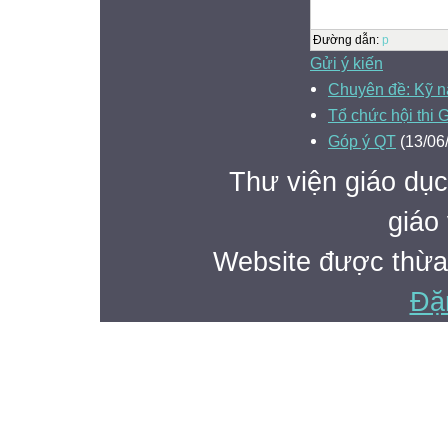
Đường dẫn
:
p
Gửi ý kiến
Chuyên đề: Kỹ n
Tổ chức hội thi 
Góp ý QT
(13/06
Thư viện giáo dục
giáo 
Website được thừa
Đặ