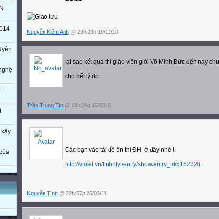
TN
014
Nguyễn Kiếm Anh
@ 23h:09p 19/12/10
Uyên
tại sao kết quả thi giáo viên giỏi Võ Minh Đức đến nay ch
 nghệ
cho bết lý do
ý
Trần Trung Tín
@ 18h:29p 15/03/11
I
 xây
Các bạn vào tải đề ôn thi ĐH
ở đây nhé !
của
http://violet.vn/tinhhtyt/entry/show/entry_id/5152328
Nguyễn Tình
@ 22h:57p 25/03/11