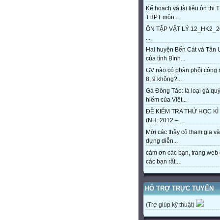
Kế hoạch và tài liệu ôn thi 
THPT môn...
ÔN TẬP VẬT LÝ 12_HK2_2
...
Hai huyện Bến Cát và Tân 
của tỉnh Bình...
GV nào có phân phối công
8, 9 không?...
Gà Đông Tảo: là loại gà qu
hiếm của Việt...
ĐỀ KIỂM TRA THỬ HỌC KÌ 
(NH: 2012 –...
Mời các thầy cô tham gia và
dựng diễn...
cảm ơn các bạn, trang web 
các bạn rất...
HỖ TRỢ TRỰC TUYẾN
(Trợ giúp kỹ thuật)