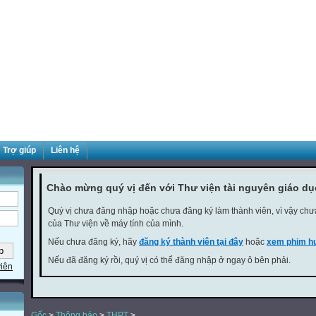
Trợ giúp
Liên hệ
Chào mừng quý vị đến với Thư viện tài nguyên giáo d
Quý vị chưa đăng nhập hoặc chưa đăng ký làm thành viên, vì vậy chưa 
của Thư viện về máy tính của mình.
Nếu chưa đăng ký, hãy
đăng ký thành viên tại đây
hoặc
xem phim hư
Nếu đã đăng ký rồi, quý vị có thể đăng nhập ở ngay ô bên phải.
viên
Gốc
>
Thông báo
>
THPT
>