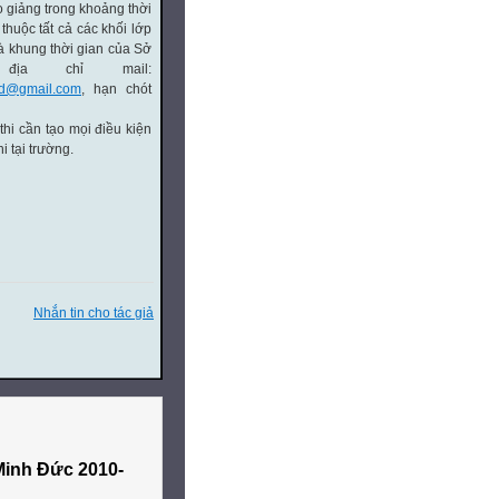
 giảng trong khoảng thời
thuộc tất cả các khối lớp
à khung thời gian của Sở
ịa chỉ mail:
bd@gmail.com
, hạn chót
hi cần tạo mọi điều kiện
i tại trường.
Nhắn tin cho tác giả
 Minh Đức 2010-