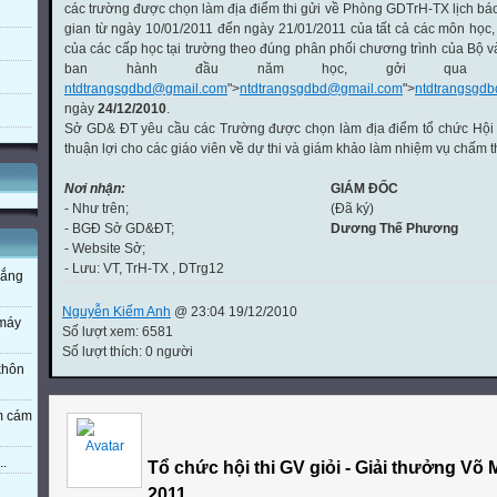
các trường được chọn làm địa điểm thi gửi về Phòng GDTrH-TX lịch báo
gian từ ngày 10/01/2011 đến ngày 21/01/2011 của tất cả các môn học, 
của các cấp học tại trường theo đúng phân phối chương trình của Bộ v
ban hành đầu năm học, gởi qua đ
ntdtrangsgdbd@gmail.com
">
ntdtrangsgdbd@gmail.com
">
ntdtrangsgd
ngày
24/12/2010
.
Sở GD& ĐT yêu cầu các Trường được chọn làm địa điểm tổ chức Hội t
thuận lợi cho các giáo viên về dự thi và giám khảo làm nhiệm vụ chấm th
Nơi nhận:
GIÁM ĐỐC
- Như trên;
(Đã ký)
- BGĐ Sở GD&ĐT;
Dương Thế Phương
- Website Sở;
- Lưu: VT, TrH-TX , DTrg12
nắng
Nguyễn Kiếm Anh
@ 23:04 19/12/2010
 máy
Số lượt xem: 6581
Số lượt thích: 0 người
 khôn
em cám
..
Tổ chức hội thi GV giỏi - Giải thưởng Võ
2011