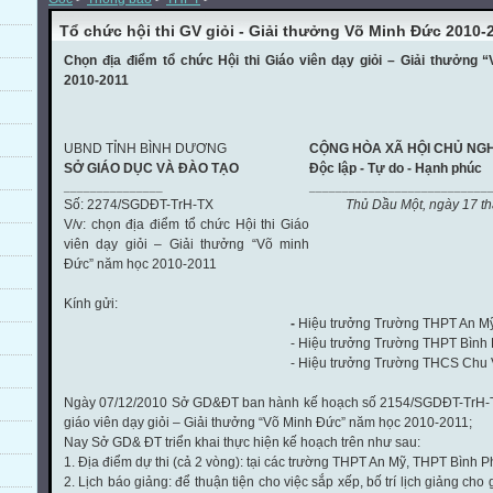
Tổ chức hội thi GV giỏi - Giải thưởng Võ Minh Đức 2010-
Chọn địa điểm tổ chức Hội thi Giáo viên dạy giỏi – Giải thưởng
2010-2011
UBND TỈNH BÌNH DƯƠNG
CỘNG HÒA XÃ HỘI CHỦ NGH
SỞ GIÁO DỤC VÀ ĐÀO TẠO
Độc lập - Tự do - Hạnh phúc
_______________
___________________________
Số: 2274/SGDĐT-TrH-TX
Thủ Dầu Một, ngày 17 thá
V/v: chọn địa điểm tổ chức Hội thi Giáo
viên dạy giỏi – Giải thưởng “Võ minh
Đức” năm học 2010-2011
Kính gửi:
-
Hiệu trưởng Trường THPT An Mỹ
- Hiệu trưởng Trường THPT Bình
- Hiệu trưởng Trường THCS Chu 
Ngày 07/12/2010 Sở GD&ĐT ban hành kế hoạch số 2154/SGDĐT-TrH-TX 
giáo viên dạy giỏi – Giải thưởng “Võ Minh Đức” năm học 2010-2011;
Nay Sở GD& ĐT triển khai thực hiện kế hoạch trên như sau:
1. Địa điểm dự thi (cả 2 vòng): tại các trường THPT An Mỹ, THPT Bình
2. Lịch báo giảng: để thuận tiện cho việc sắp xếp, bố trí lịch giảng cho 