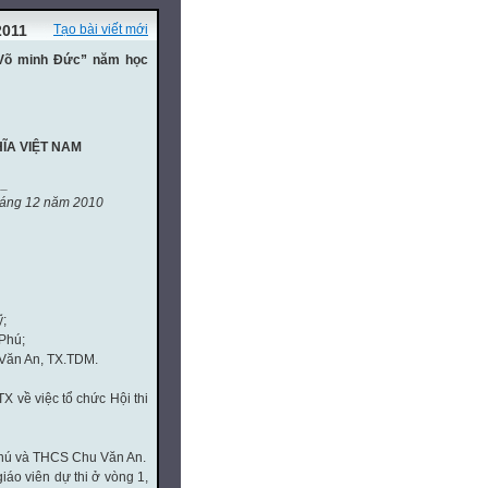
2011
Tạo bài viết mới
 “Võ minh Đức” năm học
ĨA VIỆT NAM
__
ng 12 năm 2010
;
 Phú;
Văn An, TX.TDM.
về việc tổ chức Hội thi
 Phú và THCS Chu Văn An.
giáo viên dự thi ở vòng 1,