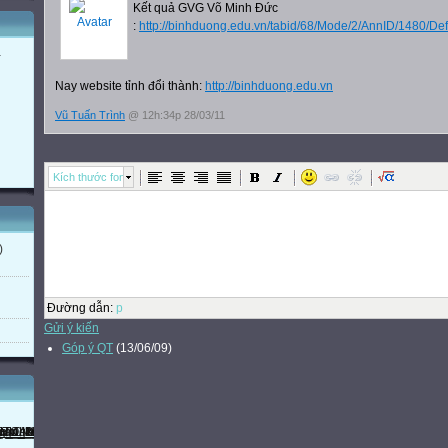
Kết quả GVG Võ Minh Đức
:
http://binhduong.edu.vn/tabid/68/Mode/2/AnnID/1480/Def
a
Nay website tỉnh đổi thành:
http://binhduong.edu.vn
Vũ Tuấn Trình
@ 12h:34p 28/03/11
Kích thước font
)
Đường dẫn
:
p
Gửi ý kiến
Góp ý QT
(13/06/09)