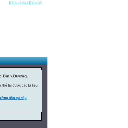
Đăng nhập / Đăng ký
ục Bình Dương.
thể tải được các tư liệu
ớng dẫn tại đây