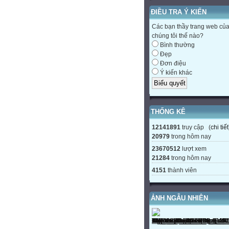
ĐIỀU TRA Ý KIẾN
Các bạn thầy trang web củ
chúng tôi thế nào?
Bình thường
Đẹp
Đơn điệu
Ý kiến khác
THỐNG KÊ
12141891
truy cập (
chi tiết
20979
trong hôm nay
23670512
lượt xem
21284
trong hôm nay
4151
thành viên
ẢNH NGẪU NHIÊN