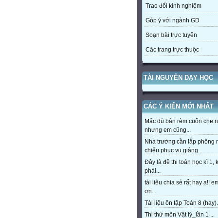
Trao đổi kinh nghiệm
Góp ý với ngành GD
Soạn bài trực tuyến
Các trang trực thuộc
TÀI NGUYÊN DẠY HỌC
CÁC Ý KIẾN MỚI NHẤT
Mặc dù bán rèm cuốn che 
nhưng em cũng...
Nhà trường cần lắp phông
chiếu phục vụ giảng...
Đây là đề thi toán học kì 1,
phải...
tài liệu chia sẻ rất hay ạ!! 
ơn...
Tài liệu ôn tập Toán 8 (hay).
Thi thử môn Vật lý_lần 1 ...