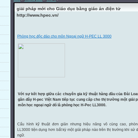
giải pháp mới cho Giáo dục bằng giáo án điện tử
http://www.hpec.vn/
Phòng học độc đáo cho môn Ngoại ngữ H-PEC LL 3000
Với sự kết hợp giữa các chuyên gia kỹ thuật hàng đầu của Đài Loan
gần đây H-pec Việt Nam tiếp tục cung cấp cho thị trường một giải 
môn học ngoại ngữ đó là phòng học H-Pec
LL3000.
Cấu hình kỹ thuật đơn giản nhưng hiệu năng vô cùng cao, phò
LL3000 tiện dụng hơn bất kỳ một giải pháp nào trên thị trường khi sử
ngữ.