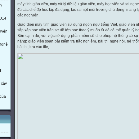
máy tính giáo viên, máy xử lý dữ liệu giáo viên, máy học viên và tai ng
TN
đủ các chế độ học tập đa dạng, tạo ra một môi trường chủ động, mang lạ
các học viên.
014
Giao diện máy tính giáo viên sử dụng ngôn ngữ tiếng Việt, giáo viên nh
sắp xếp học viên trên sơ đồ lớp học theo ý muốn từ đó có thể quản lý h
Uyên
Bên cạnh đó, với việc sử dụng phần mềm sẽ cho phép hệ thống có sự
năng: giáo viên soạn bài kiểm tra trắc nghiệm, bài thi nghe nói, hệ t
 nghệ
bài thi, lưu vào file,...
ý
I
 xây
của