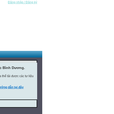
Đăng nhập / Đăng ký
ục Bình Dương.
thể tải được các tư liệu
ớng dẫn tại đây