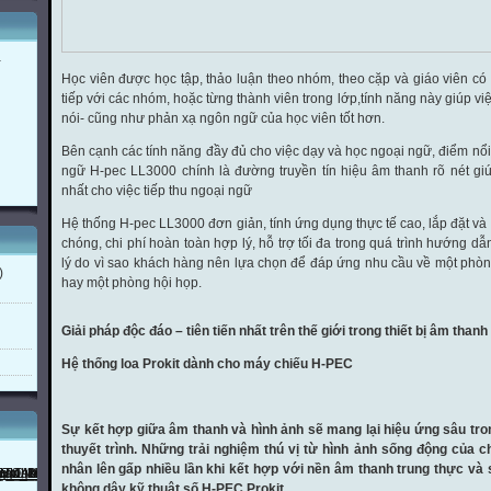
a
Học viên được học tập, thảo luận theo nhóm, theo cặp và giáo viên có t
tiếp với các nhóm, hoặc từng thành viên trong lớp,tính năng này giúp vi
nói- cũng như phản xạ ngôn ngữ của học viên tốt hơn.
Bên cạnh các tính năng đầy đủ cho việc dạy và học ngoại ngữ, điểm nổ
ngữ H-pec LL3000 chính là đường truyền tín hiệu âm thanh rõ nét gi
nhất cho việc tiếp thu ngoại ngữ
Hệ thống H-pec LL3000 đơn giản, tính ứng dụng thực tế cao, lắp đặt v
chóng, chi phí hoàn toàn hợp lý, hỗ trợ tối đa trong quá trình hướng d
lý do vì sao khách hàng nên lựa chọn để đáp ứng nhu cầu về một phòn
)
hay một phòng hội họp.
Giải pháp độc đáo – tiên tiến nhất trên thế giới trong thiết bị âm thanh
Hệ thống loa Prokit dành cho máy chiếu H-PEC
Sự kết hợp giữa âm thanh và hình ảnh sẽ mang lại hiệu ứng sâu tron
thuyết trình. Những trải nghiệm thú vị từ hình ảnh sống động của 
nhân lên gấp nhiều lần khi kết hợp với nền âm thanh trung thực và 
không dây kỹ thuật số H-PEC Prokit.