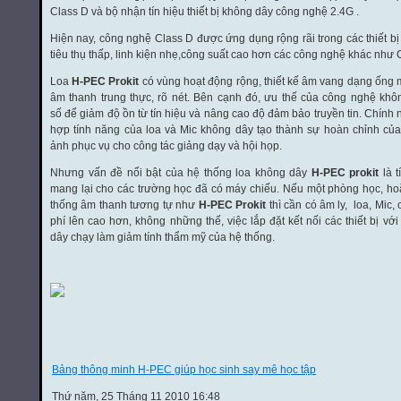
Class D và bộ nhận tín hiệu thiết bị không dây công nghệ 2.4G .
Hiện nay, công nghệ Class D được ứng dụng rộng rãi trong các thiết b
tiêu thụ thấp, linh kiện nhẹ,công suất cao hơn các công nghệ khác như 
Loa
H-PEC Prokit
có vùng hoạt động rộng, thiết kế âm vang dạng ống
âm thanh trung thực, rõ nét. Bên cạnh đó, ưu thế của công nghệ kh
số
để giảm độ ồn từ tín hiệu và nâng cao độ đảm bảo truyền tin. Chính
hợp tính năng của loa và Mic không dây tạo thành sự hoàn chỉnh củ
ảnh phục vụ cho công tác giảng dạy và hội họp.
Nhưng vấn đề nổi bật của hệ thống loa không dây
H-PEC prokit
là t
mang lại cho các trường học đã có máy chiếu. Nếu một phòng học, h
thống âm thanh tương tự như
H-PEC Prokit
thì cần có âm ly, loa, Mic, 
phí lên cao hơn, không những thế, việc lắp đặt kết nối các thiết bị vớ
dây chạy làm giảm tính thẩm mỹ của hệ thống.
Bảng thông minh H-PEC giúp học sinh say mê học tập
Thứ năm, 25 Tháng 11 2010 16:48