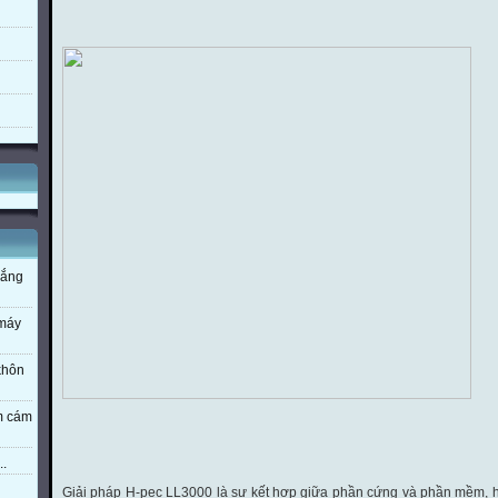
nắng
 máy
 khôn
em cám
..
Giải pháp H-pec LL3000 là sự kết hợp giữa phần cứng và phần mềm, hệ 