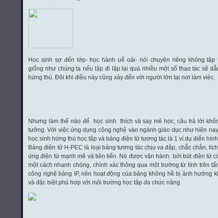
Học sinh sợ đến lớp- học hành uể oải- nói chuyện riêng không tập
giống như chúng ta nếu lặp đi lặp lại quá nhiều một số thao tác sẽ 
hứng thú. Đôi khi điều này cũng xảy đến với người lớn tại nơi làm việc.
Nhưng làm thế nào để học sinh thích và say mê học, câu trả lời kh
tưởng. Với việc ứng dụng công nghệ vào ngành giáo dục như hiện nay c
học sinh hứng thú học tập và bảng điện tử tương tác là 1 ví dụ điển hình
Bảng điện tử H-PEC là loại bảng tương tác chịu va đập, chắc chắn, tí
ứng điện từ mạnh mẽ và tiên tiến. Nó được vận hành bởi bút điện tử c
một cách nhanh chóng, chính xác thông qua một trường từ tính trên t
công nghệ bảng IP, nên hoạt động của bảng không hề bị ảnh hưởng kh
và đặc biệt phù hợp với môi trường học tập đa chức năng.