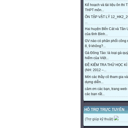
Kế hoạch và tài liệu ôn thi 
THPT môn...
ÔN TẬP VẬT LÝ 12_HK2_2
...
Hai huyện Bến Cát và Tân 
của tỉnh Bình...
GV nào có phân phối công
8, 9 không?...
Gà Đông Tảo: là loại gà qu
hiếm của Việt...
ĐỀ KIỂM TRA THỬ HỌC KÌ 
(NH: 2012 –...
Mời các thầy cô tham gia và
dựng diễn...
cảm ơn các bạn, trang web 
các bạn rất...
HỖ TRỢ TRỰC TUYẾN
(Trợ giúp kỹ thuật)