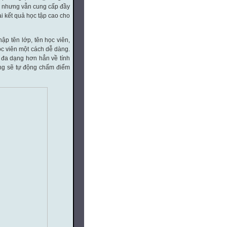
he nhưng vẫn cung cấp đầy
i kết quả học tập cao cho
ập tên lớp, tên học viên,
ọc viên một cách dễ dàng.
 đa dạng hơn hẳn về tính
hống sẽ tự động chấm điểm