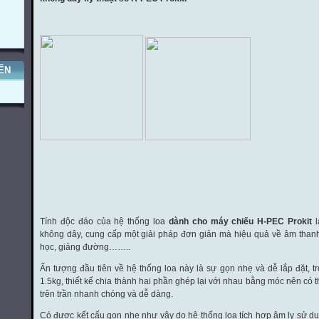
ẾN
Tính độc đáo của hệ thống loa
dành cho máy chiếu
H-PEC Prokit
l
không dây, cung cấp một giải pháp đơn giản mà hiệu quả về âm than
học, giảng đường……..
Ấn tượng đầu tiên về hệ thống loa này là sự gọn nhẹ và dễ lắp đặt, t
1.5kg, thiết kế chia thành hai phần ghép lại với nhau bằng móc nên có thể
trên trần nhanh chóng và dễ dàng.
Có được kết cấu gọn nhẹ như vậy do hệ thống loa tích hợp âm ly sử dụ