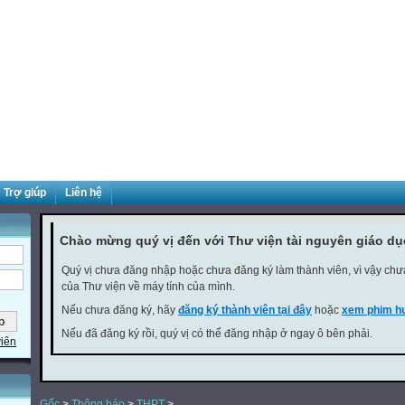
Trợ giúp
Liên hệ
Chào mừng quý vị đến với Thư viện tài nguyên giáo d
Quý vị chưa đăng nhập hoặc chưa đăng ký làm thành viên, vì vậy chưa 
của Thư viện về máy tính của mình.
Nếu chưa đăng ký, hãy
đăng ký thành viên tại đây
hoặc
xem phim hư
Nếu đã đăng ký rồi, quý vị có thể đăng nhập ở ngay ô bên phải.
viên
Gốc
>
Thông báo
>
THPT
>