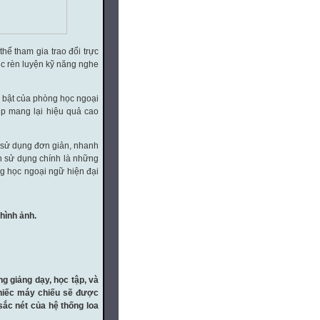
hể tham gia trao đổi trực
ệc rèn luyện kỹ năng nghe
i bật của phòng học ngoại
úp mang lại hiệu quả cao
à sử dụng đơn giản, nhanh
ẫn sử dụng chính là những
g học ngoại ngữ hiện đại
 hình ảnh.
g giảng dạy, học tập, và
chiếc máy chiếu sẽ được
sắc nét của hệ thống loa