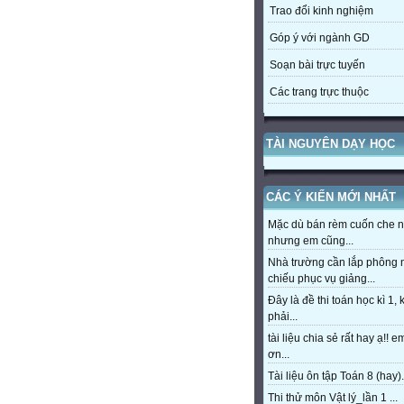
Trao đổi kinh nghiệm
Góp ý với ngành GD
Soạn bài trực tuyến
Các trang trực thuộc
TÀI NGUYÊN DẠY HỌC
CÁC Ý KIẾN MỚI NHẤT
Mặc dù bán rèm cuốn che 
nhưng em cũng...
Nhà trường cần lắp phông
chiếu phục vụ giảng...
Đây là đề thi toán học kì 1,
phải...
tài liệu chia sẻ rất hay ạ!! 
ơn...
Tài liệu ôn tập Toán 8 (hay).
Thi thử môn Vật lý_lần 1 ...