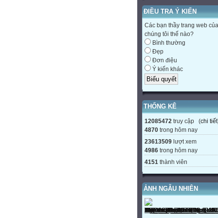
ĐIỀU TRA Ý KIẾN
Các bạn thầy trang web củ
chúng tôi thế nào?
Bình thường
Đẹp
Đơn điệu
Ý kiến khác
THỐNG KÊ
12085472
truy cập (
chi tiết
4870
trong hôm nay
23613509
lượt xem
4986
trong hôm nay
4151
thành viên
ẢNH NGẪU NHIÊN