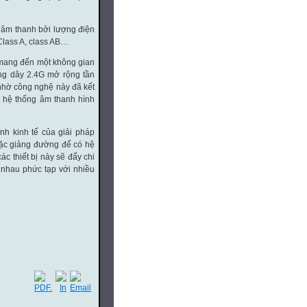
ị âm thanh bởi lượng điện
Class A, class AB…
 mang đến một không gian
ông dây 2.4G mở rộng tần
 nhờ công nghệ này đã kết
a hệ thống âm thanh hình
ính kinh tế của giải pháp
oặc giảng đường để có hệ
các thiết bị này sẽ đẩy chi
i nhau phức tạp với nhiều