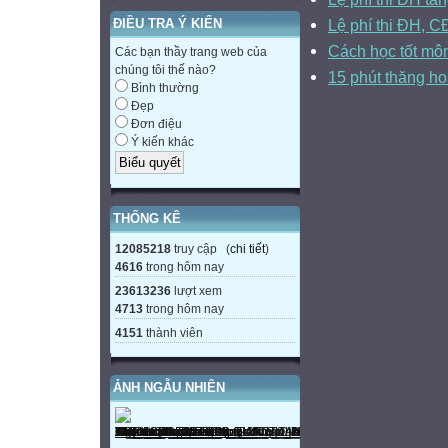
Lệ phí thi ĐH, C
ĐIỀU TRA Ý KIẾN
Cách học tốt môn
Các bạn thầy trang web của
chúng tôi thế nào?
15 phút thăng ho
Bình thường
Đẹp
Đơn điệu
Ý kiến khác
THỐNG KÊ
12085218
truy cập (
chi tiết
)
4616
trong hôm nay
23613236
lượt xem
4713
trong hôm nay
4151
thành viên
ẢNH NGẪU NHIÊN