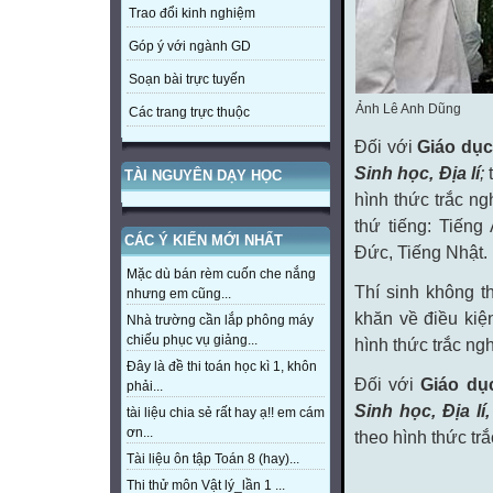
Trao đổi kinh nghiệm
Góp ý với ngành GD
Soạn bài trực tuyến
Ảnh Lê Anh Dũng
Các trang trực thuộc
Đối với
Giáo dụ
Sinh học, Địa lí
;
t
TÀI NGUYÊN DẠY HỌC
hình thức trắc ng
thứ tiếng: Tiếng
CÁC Ý KIẾN MỚI NHẤT
Đức, Tiếng Nhật.
Mặc dù bán rèm cuốn che nắng
Thí sinh không 
nhưng em cũng...
khăn về điều kiện
Nhà trường cần lắp phông máy
chiếu phục vụ giảng...
hình thức trắc ng
Đây là đề thi toán học kì 1, khôn
Đối với
Giáo dụ
phải...
Sinh học, Địa lí,
tài liệu chia sẻ rất hay ạ!! em cám
ơn...
theo hình thức tr
Tài liệu ôn tập Toán 8 (hay)...
Thi thử môn Vật lý_lần 1 ...