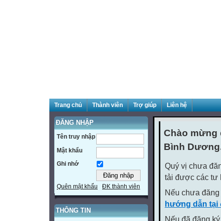
Trang chủ
Thành viên
Trợ giúp
Liên hệ
ĐĂNG NHẬP
Chào mừng q
Tên truy nhập
Bình Dương
Mật khẩu
Ghi nhớ
Quý vị chưa đăn
tải được các tư
Quên mật khẩu
ĐK thành viên
Nếu chưa đăng 
hướng dẫn tại
THÔNG TIN
Nếu đã đăng ký 