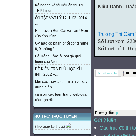
Kế hoạch và tài liệu ôn thi TN
Kiều Oanh
( Baá
THPT môn...
ÔN TẬP VẬT LÝ 12_HK2_2014
...
Hai huyện Bến Cát và Tân Uyên
Trương Thị Cẩm 
của tỉnh Bình...
Số lượt xem: 223
GV nào có phân phối công nghệ
Số lượt thích: 0 
8, 9 không?...
Gà Đông Tảo: là loại gà quý
hiếm của Việt...
ĐỀ KIỂM TRA THỬ HỌC KÌ I
Kích thước font
(NH: 2012 –...
Mời các thầy cô tham gia và xây
dựng diễn...
cảm ơn các bạn, trang web của
các bạn rất...
Đường dẫn
:
p
HỖ TRỢ TRỰC TUYẾN
Gửi ý kiến
(Trợ giúp kỹ thuật)
Cấu trúc đề thi 
Lệ phí thi ĐH tă