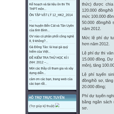
thức) được chia
Kế hoạch và tài liệu ôn thi TN
THPT môn...
120.000 đồng/hồ 
ÔN TẬP VẬT LÝ 12_HK2_2014
mức 100.000 đồng
...
50.000 đồng/hồ 
Hai huyện Bến Cát và Tân Uyên
năm 2012.
của tỉnh Bình...
GV nào có phân phối công nghệ
Mức lệ phí dự t
8, 9 không?...
hơn năm 2012.
Gà Đông Tảo: là loại gà quý
hiếm của Việt...
Lệ phí dự thi vă
ĐỀ KIỂM TRA THỬ HỌC KÌ I
15.000 đồng. Dự 
(NH: 2012 –...
môn), tăng 100.0
Mời các thầy cô tham gia và xây
dựng diễn...
Lệ phí tuyển si
cảm ơn các bạn, trang web của
đồng/hồ sơ, tăng
các bạn rất...
20.000 đồng;
Phí dự tuyển ngh
HỖ TRỢ TRỰC TUYẾN
bằng ngân sách 
(Trợ giúp kỹ thuật)
sơ.