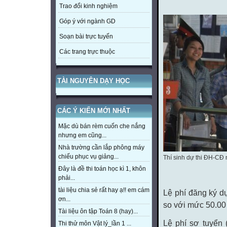
Trao đổi kinh nghiệm
Góp ý với ngành GD
Soạn bài trực tuyến
Các trang trực thuộc
TÀI NGUYÊN DẠY HỌC
CÁC Ý KIẾN MỚI NHẤT
Mặc dù bán rèm cuốn che nắng
nhưng em cũng...
Nhà trường cần lắp phông máy
chiếu phục vụ giảng...
Thí sinh dự thi ĐH-CĐ
Đây là đề thi toán học kì 1, khôn
phải...
tài liệu chia sẻ rất hay ạ!! em cám
Lệ phí đăng ký d
ơn...
so với mức 50.00
Tài liệu ôn tập Toán 8 (hay)...
Lệ phí sơ tuyển 
Thi thử môn Vật lý_lần 1 ...