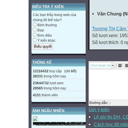
ĐIỀU TRA Ý KIẾN
Văn Chung (N
Các bạn thầy trang web của
chúng tôi thế nào?
Bình thường
Trương Thị Cẩm 
Đẹp
Số lượt xem: 195
Đơn điệu
Ý kiến khác
Số lượt thích: 0 
THỐNG KÊ
Kích thước font
12116432
truy cập (
chi tiết
)
28331
trong hôm nay
23644732
lượt xem
28565
trong hôm nay
4151
thành viên
Đường dẫn
:
p
Gửi ý kiến
ẢNH NGẪU NHIÊN
Lệ phí thi ĐH, C
Cách học tốt môn