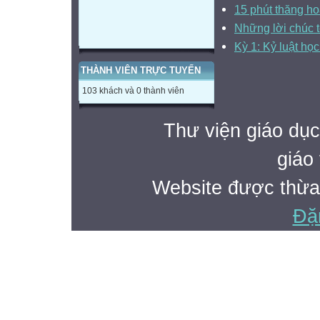
15 phút thăng ho
Những lời chúc 
Kỳ 1: Kỷ luật học
THÀNH VIÊN TRỰC TUYẾN
103 khách và 0 thành viên
Thư viện giáo dục
giáo 
Website được thừa
Đặ