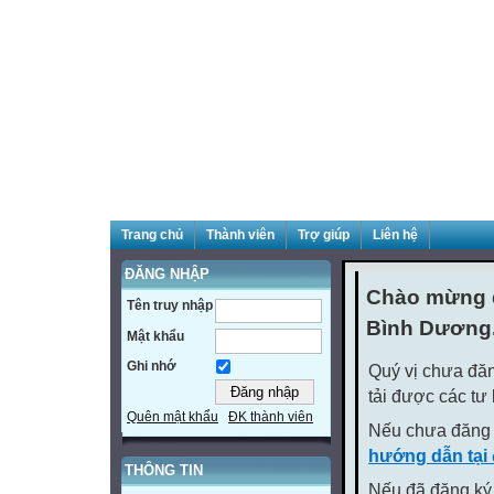
Trang chủ
Thành viên
Trợ giúp
Liên hệ
ĐĂNG NHẬP
Chào mừng q
Tên truy nhập
Bình Dương
Mật khẩu
Ghi nhớ
Quý vị chưa đăn
tải được các tư
Quên mật khẩu
ĐK thành viên
Nếu chưa đăng 
hướng dẫn tại
THÔNG TIN
Nếu đã đăng ký 