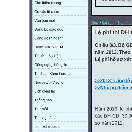
Giới thiệu chung
Cơ cấu tổ chức
Văn bản mới
Gốc
>
Bài viết
>
Trao đổi
Đảng bộ giáo dục
Lệ phí thi ĐH
Công đoàn ngành
Chiều 8/3, Bộ G
Đoàn TNCS HCM
năm 2013. Theo 
Tin tức - Sự kiện
Lệ phí hồ sơ xét
Công nghệ thông tin
Thi đua - Khen thưởng
>>2013: Tăng lệ 
Người tốt - Việc tốt
>>Những điểm mớ
Lịch công tác
Thông báo
Năm 2013, lệ phí
Thư mời
các ĐH-CĐ: 30.00
Thư viện ảnh
sơ năm 2012.
Liên kết website