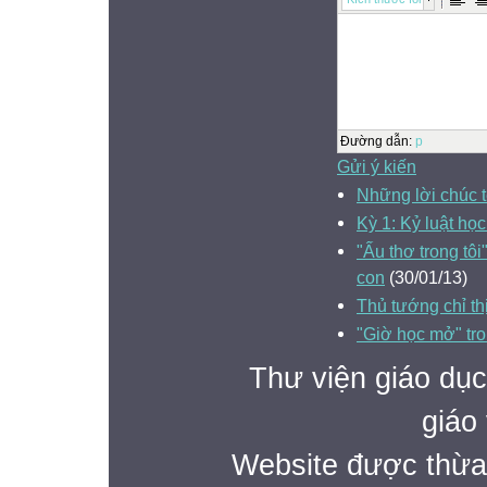
Đường dẫn
:
p
Gửi ý kiến
Những lời chúc 
Kỳ 1: Kỷ luật học
"Ấu thơ trong tôi
con
(30/01/13)
Thủ tướng chỉ th
"Giờ học mở" tr
Thư viện giáo dục
giáo 
Website được thừa