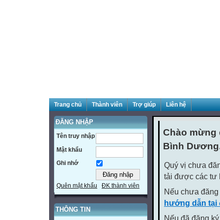
Trang chủ
Thành viên
Trợ giúp
Liên hệ
ĐĂNG NHẬP
Chào mừng q
Tên truy nhập
Bình Dương
Mật khẩu
Ghi nhớ
Quý vị chưa đăn
tải được các tư
Quên mật khẩu
ĐK thành viên
Nếu chưa đăng 
hướng dẫn tại
THÔNG TIN
Nếu đã đăng ký 