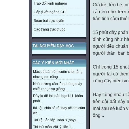
Trao đổi kinh nghiệm
Già trẻ, lớn bé, n
cả đều như tươi m
Góp ý với ngành GD
tràn tình cảm thiên
Soạn bài trực tuyến
Các trang trực thuộc
15 phút đầy phấn 
đình cũng như hà
người đều chuẩn b
TÀI NGUYÊN DẠY HỌC
người thân, bạn b
CÁC Ý KIẾN MỚI NHẤT
Chỉ trong 15 phú
Mặc dù bán rèm cuốn che nắng
người lại có thê
nhưng em cũng...
cũng đầy niềm vu
Nhà trường cần lắp phông máy
chiếu phục vụ giảng...
Hãy cùng nhau cầ
Đây là đề thi toán học kì 1, khôn
trên dải đất này
phải...
mai sau sẽ luôn 
tài liệu chia sẻ rất hay ạ!! em cám
ơn...
ông...
Tài liệu ôn tập Toán 8 (hay)...
Thi thử môn Vật lý_lần 1 ...