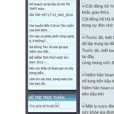
Kế hoạch và tài liệu ôn thi TN
THPT môn...
ÔN TẬP VẬT LÝ 12_HK2_2014
Cột đồng hồ Hà N
...
trong sự đón chờ
Hai huyện Bến Cát và Tân Uyên
của tỉnh Bình...
GV nào có phân phối công nghệ
8, 9 không?...
Gà Đông Tảo: là loại gà quý
Trước đó, biết b
hiếm của Việt...
tại đây,
ĐỀ KIỂM TRA THỬ HỌC KÌ I
cùng mong ước đượ
(NH: 2012 –...
Mời các thầy cô tham gia và xây
dựng diễn...
cảm ơn các bạn, trang web của
các bạn rất...
Niềm hân hoan củ
trên bầu trời
HỖ TRỢ TRỰC TUYẾN
(Trợ giúp kỹ thuật)