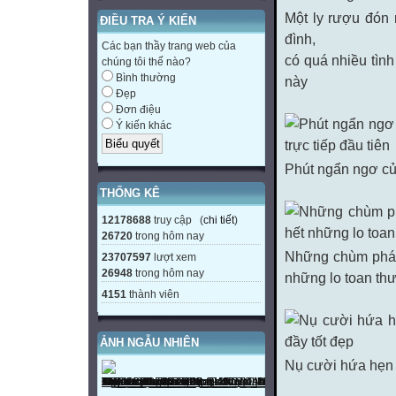
Một ly rượu đón
ĐIỀU TRA Ý KIẾN
đình,
Các bạn thầy trang web của
có quá nhiều tình
chúng tôi thế nào?
Bình thường
này
Đẹp
Đơn điệu
Ý kiến khác
Phút ngẩn ngơ của
THỐNG KÊ
12178688
truy cập (
chi tiết
)
26720
trong hôm nay
Những chùm pháo
23707597
lượt xem
26948
trong hôm nay
những lo toan th
4151
thành viên
ẢNH NGẪU NHIÊN
Nụ cười hứa hẹn 