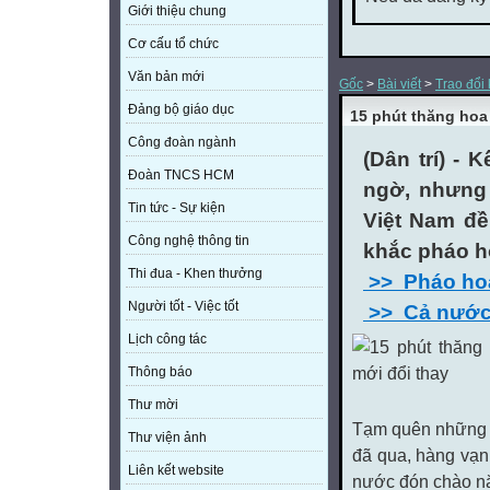
Giới thiệu chung
Cơ cấu tổ chức
Văn bản mới
Gốc
>
Bài viết
>
Trao đổi
Đảng bộ giáo dục
15 phút thăng hoa
Công đoàn ngành
(Dân trí) - 
Đoàn TNCS HCM
ngờ, nhưng 
Tin tức - Sự kiện
Việt Nam đề
Công nghệ thông tin
khắc pháo h
Thi đua - Khen thưởng
>> Pháo hoa
Người tốt - Việc tốt
>> Cả nước 
Lịch công tác
Thông báo
Thư mời
Tạm quên những 
Thư viện ảnh
đã qua, hàng vạn
Liên kết website
nước đón chào nă