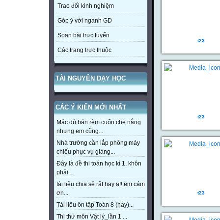
Trao đổi kinh nghiệm
Góp ý với ngành GD
Soạn bài trực tuyến
t23
Các trang trực thuộc
TÀI NGUYÊN DẠY HỌC
CÁC Ý KIẾN MỚI NHẤT
t23
Mặc dù bán rèm cuốn che nắng
nhưng em cũng...
Nhà trường cần lắp phông máy
chiếu phục vụ giảng...
Đây là đề thi toán học kì 1, khôn
phải...
tài liệu chia sẻ rất hay ạ!! em cám
ơn...
t23
Tài liệu ôn tập Toán 8 (hay)...
Thi thử môn Vật lý_lần 1 ...