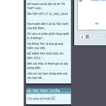
Kế hoạch và tài liệu ôn thi TN
THPT môn...
ÔN TẬP VẬT LÝ 12_HK2_2014
...
t23
Hai huyện Bến Cát và Tân Uyên
của tỉnh Bình...
GV nào có phân phối công nghệ
1
2
3
4
5
8, 9 không?...
Gà Đông Tảo: là loại gà quý
hiếm của Việt...
ĐỀ KIỂM TRA THỬ HỌC KÌ I
(NH: 2012 –...
Mời các thầy cô tham gia và xây
dựng diễn...
cảm ơn các bạn, trang web của
các bạn rất...
HỖ TRỢ TRỰC TUYẾN
(Trợ giúp kỹ thuật)