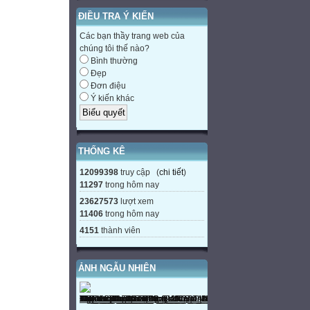
ĐIỀU TRA Ý KIẾN
Các bạn thầy trang web của
chúng tôi thế nào?
Bình thường
Đẹp
Đơn điệu
Ý kiến khác
THỐNG KÊ
12099398
truy cập (
chi tiết
)
11297
trong hôm nay
23627573
lượt xem
11406
trong hôm nay
4151
thành viên
ẢNH NGẪU NHIÊN