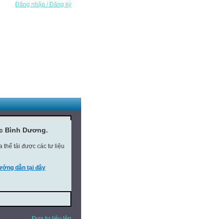
Đăng nhập / Đăng ký
ục Bình Dương.
thể tải được các tư liệu
ớng dẫn tại đây
Đưa tư liệu lên