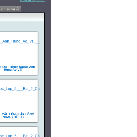
Lịch sử tải về
 HOẠT HÌNH: Người Anh
Hùng Áo Vải
2. CÂU LỆNH LẶP LỒNG
NHAU (TIẾT 1)