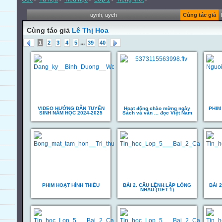
uynh, uych
Cùng tác giả
Cùng tác giả
Lê Thị Hoa
...
1
2
3
4
5
39
40
VIDEO HƯỚNG DẪN TUYỂN
Hoạt động chào mừng ngày
PHIM
SINH NĂM HỌC 2024-2025
Sách và văn ... đọc Việt Nam
PHIM HOẠT HÌNH THIẾU
BÀI 2. CÂU LỆNH LẶP LỒNG
BÀI 
NHAU (TIẾT 1)