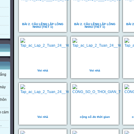
BÀI 2. CÂU LỆNH LẶP LỒNG
BÀI 2. CÂU LỆNH LẶP LỒNG
BÀI 
NHAU (TIẾT 1)
NHAU (TIẾT 1)
Voi nhà
Voi nhà
nắng
 máy
 khôn
em cám
Voi nhà
cộng số đo thời gian
c
..