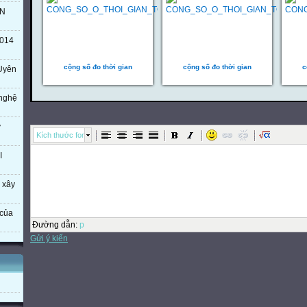
TN
014
cộng số đo thời gian
cộng số đo thời gian
c
Uyên
 nghệ
ý
Kích thước font
I
 xây
của
Đường dẫn
:
p
Gửi ý kiến