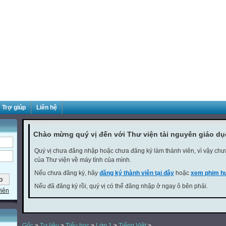
Trợ giúp
Liên hệ
Chào mừng quý vị đến với Thư viện tài nguyên giáo d
Quý vị chưa đăng nhập hoặc chưa đăng ký làm thành viên, vì vậy chưa 
của Thư viện về máy tính của mình.
Nếu chưa đăng ký, hãy
đăng ký thành viên tại đây
hoặc
xem phim hư
Nếu đã đăng ký rồi, quý vị có thể đăng nhập ở ngay ô bên phải.
viên
Gốc
>
Tư liệu
>
Tiểu học
>
Lớp 1
>
Tiếng Việt
>