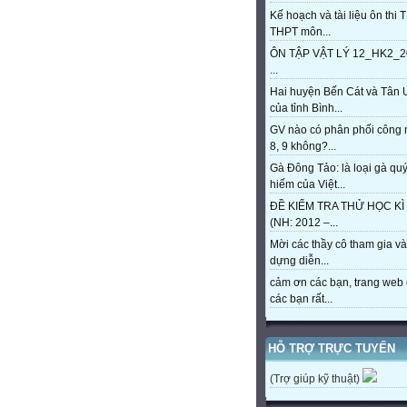
Kế hoạch và tài liệu ôn thi 
THPT môn...
ÔN TẬP VẬT LÝ 12_HK2_2
...
Hai huyện Bến Cát và Tân 
của tỉnh Bình...
GV nào có phân phối công
8, 9 không?...
Gà Đông Tảo: là loại gà qu
hiếm của Việt...
ĐỀ KIỂM TRA THỬ HỌC KÌ 
(NH: 2012 –...
Mời các thầy cô tham gia và
dựng diễn...
cảm ơn các bạn, trang web 
các bạn rất...
HỖ TRỢ TRỰC TUYẾN
(Trợ giúp kỹ thuật)