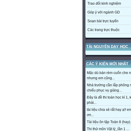
Trao đổi kinh nghiệm
Góp ý với ngành GD
Soạn bài trực tuyến
Các trang trực thuộc
TÀI NGUYÊN DẠY HỌC
CÁC Ý KIẾN MỚI NHẤT
Mặc dù bán rèm cuốn che 
nhưng em cũng...
Nhà trường cần lắp phông
chiếu phục vụ giảng...
Đây là đề thi toán học kì 1,
phải...
tài liệu chia sẻ rất hay ạ!! 
ơn...
Tài liệu ôn tập Toán 8 (hay).
Thi thử môn Vật lý_lần 1 ...