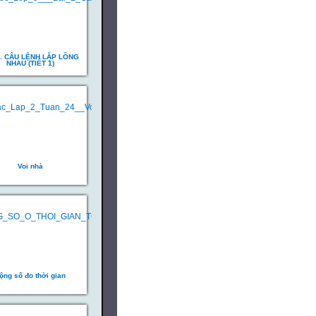
2. CÂU LỆNH LẶP LỒNG
NHAU (TIẾT 1)
Voi nhà
ộng số đo thời gian