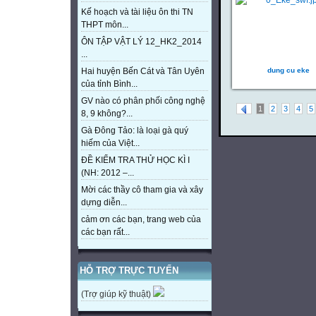
Kế hoạch và tài liệu ôn thi TN
THPT môn...
ÔN TẬP VẬT LÝ 12_HK2_2014
...
dung cu eke
Hai huyện Bến Cát và Tân Uyên
của tỉnh Bình...
GV nào có phân phối công nghệ
1
2
3
4
5
8, 9 không?...
Gà Đông Tảo: là loại gà quý
hiếm của Việt...
ĐỀ KIỂM TRA THỬ HỌC KÌ I
(NH: 2012 –...
Mời các thầy cô tham gia và xây
dựng diễn...
cảm ơn các bạn, trang web của
các bạn rất...
HỖ TRỢ TRỰC TUYẾN
(Trợ giúp kỹ thuật)