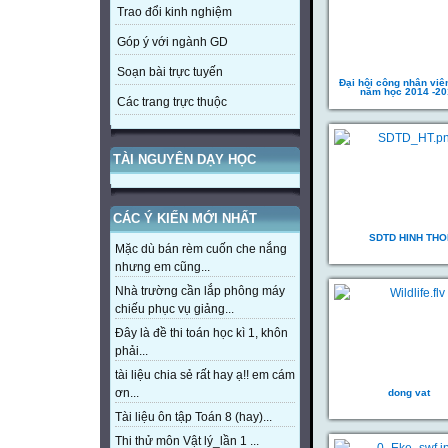
Trao đổi kinh nghiệm
Góp ý với ngành GD
Soạn bài trực tuyến
Đại hội công nhân viê
năm học 2014 -20
Các trang trực thuộc
TÀI NGUYÊN DẠY HỌC
CÁC Ý KIẾN MỚI NHẤT
SDTD HINH THO
Mặc dù bán rèm cuốn che nắng
nhưng em cũng...
Nhà trường cần lắp phông máy
chiếu phục vụ giảng...
Đây là đề thi toán học kì 1, khôn
phải...
tài liệu chia sẻ rất hay ạ!! em cám
ơn...
dong vat
Tài liệu ôn tập Toán 8 (hay)...
Thi thử môn Vật lý_lần 1 ...