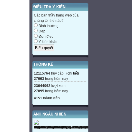
ĐIỀU TRA Ý KIẾN
Các bạn thầy trang web của
chúng tôi thế nào?
Bình thường
Đẹp
Đơn điệu
Ý kiến khác
THỐNG KÊ
12115764
truy cập (
chi tiết
)
27663
trong hôm nay
23644062
lượt xem
27895
trong hôm nay
4151
thành viên
ẢNH NGẪU NHIÊN