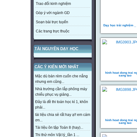
Trao đổi kinh nghiệm
Góp ý với ngành GD
Soạn bài trực tuyến
Dạy học trải nghiệm _
Các trang trực thuộc
TÀI NGUYÊN DẠY HỌC
CÁC Ý KIẾN MỚI NHẤT
hinh hoat dong trai 
sang tao
Mặc dù bán rèm cuốn che nắng
nhưng em cũng...
Nhà trường cần lắp phông máy
chiếu phục vụ giảng...
Đây là đề thi toán học kì 1, khôn
phải...
tài liệu chia sẻ rất hay ạ!! em cám
ơn...
hinh hoat dong trai 
sang tao
Tài liệu ôn tập Toán 8 (hay)...
Thi thử môn Vật lý_lần 1 ...