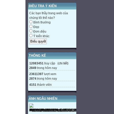
ĐIỀU TRA Ý KIẾN
Các bạn thầy trang web của
chúng tôi thế nào?
Bình thường
Đẹp
Đơn điệu
Ý kiến khác
THỐNG KÊ
12083451
truy cập (
chi tiết
)
2849
trong hôm nay
23611397
lượt xem
2874
trong hôm nay
4151
thành viên
ẢNH NGẪU NHIÊN