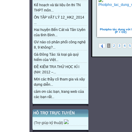
Kế hoạch và tài liệu ôn thi TN
THPT môn...
ÔN TẬP VẬT LÝ 12_HK2_2014
...
Photpho tác dụng với 
Hai huyện Bến Cát và Tân Uyên
(P + O2)
của tỉnh Bình...
GV nào có phân phối công nghệ
1
2
3
4
5
8, 9 không?...
Gà Đông Tảo: là loại gà quý
hiếm của Việt...
ĐỀ KIỂM TRA THỬ HỌC KÌ I
(NH: 2012 –...
Mời các thầy cô tham gia và xây
dựng diễn...
cảm ơn các bạn, trang web của
các bạn rất...
HỖ TRỢ TRỰC TUYẾN
(Trợ giúp kỹ thuật)