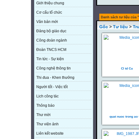
Giới thiệu chung
Cơ cấu tổ chức
Danh sách tư liệu của 
Văn bản mới
Gốc
>
Tư liệu
>
Tr
Đảng bộ giáo dục
Công đoàn ngành
Đoàn TNCS HCM
Tin tức - Sự kiện
Công nghệ thông tin
Cl td Cu
Thi đua - Khen thưởng
Người tốt - Việc tốt
Lịch công tác
Thông báo
Thư mời
quat nuoc trong ao
Thư viện ảnh
Liên kết website