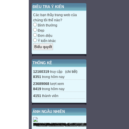
ĐIỀU TRA Ý KIẾN
Các bạn thầy trang web của
chúng tôi thế nào?
Bình thường
Đẹp
Đơn điệu
Ý kiến khác
THỐNG KÊ
12160319
truy cập (
chi tiết
)
8351
trong hôm nay
23689068
lượt xem
8419
trong hôm nay
4151
thành viên
ẢNH NGẪU NHIÊN