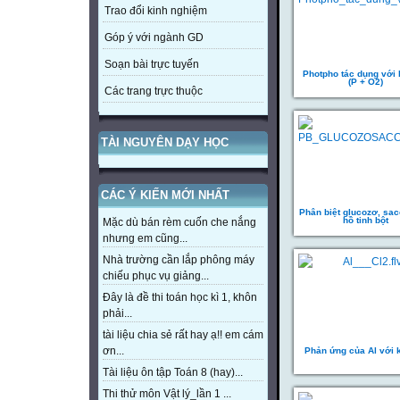
Trao đổi kinh nghiệm
Góp ý với ngành GD
Soạn bài trực tuyến
Photpho tác dụng với 
(P + O2)
Các trang trực thuộc
TÀI NGUYÊN DẠY HỌC
CÁC Ý KIẾN MỚI NHẤT
Phân biệt glucozơ, sac
hồ tinh bột
Mặc dù bán rèm cuốn che nắng
nhưng em cũng...
Nhà trường cần lắp phông máy
chiếu phục vụ giảng...
Đây là đề thi toán học kì 1, khôn
phải...
tài liệu chia sẻ rất hay ạ!! em cám
ơn...
Phản ứng của Al với k
Tài liệu ôn tập Toán 8 (hay)...
Thi thử môn Vật lý_lần 1 ...