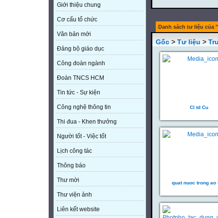
Giới thiệu chung
Cơ cấu tổ chức
Danh sách tư liệu của 
Văn bản mới
Gốc
>
Tư liệu
>
Tr
Đảng bộ giáo dục
Công đoàn ngành
Đoàn TNCS HCM
Tin tức - Sự kiện
Công nghệ thông tin
Cl td Cu
Thi đua - Khen thưởng
Người tốt - Việc tốt
Lịch công tác
Thông báo
Thư mời
quat nuoc trong ao
Thư viện ảnh
Liên kết website