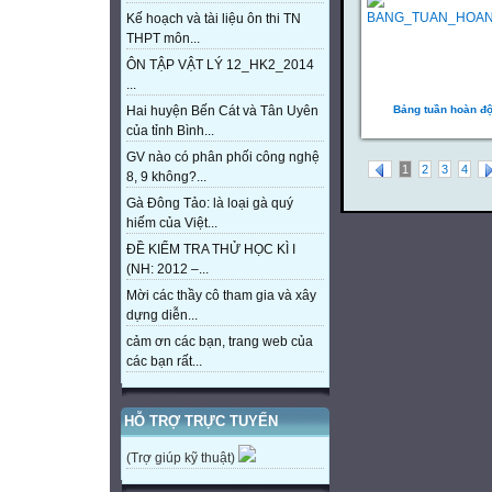
Kế hoạch và tài liệu ôn thi TN
THPT môn...
ÔN TẬP VẬT LÝ 12_HK2_2014
...
Bảng tuần hoàn đ
Hai huyện Bến Cát và Tân Uyên
của tỉnh Bình...
GV nào có phân phối công nghệ
1
2
3
4
8, 9 không?...
Gà Đông Tảo: là loại gà quý
hiếm của Việt...
ĐỀ KIỂM TRA THỬ HỌC KÌ I
(NH: 2012 –...
Mời các thầy cô tham gia và xây
dựng diễn...
cảm ơn các bạn, trang web của
các bạn rất...
HỖ TRỢ TRỰC TUYẾN
(Trợ giúp kỹ thuật)