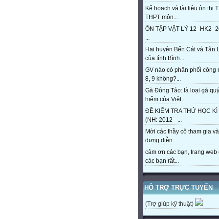
Kế hoạch và tài liệu ôn thi 
THPT môn...
ÔN TẬP VẬT LÝ 12_HK2_2
...
Hai huyện Bến Cát và Tân 
của tỉnh Bình...
GV nào có phân phối công
8, 9 không?...
Gà Đông Tảo: là loại gà qu
hiếm của Việt...
ĐỀ KIỂM TRA THỬ HỌC KÌ 
(NH: 2012 –...
Mời các thầy cô tham gia và
dựng diễn...
cảm ơn các bạn, trang web 
các bạn rất...
HỖ TRỢ TRỰC TUYẾN
(Trợ giúp kỹ thuật)