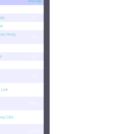
Truy cập
50
hủy
47
nh
116
 học Hưng
407
18
n
168
1673
438
 Linh
4871
6643
ồng Cẩm
158013
10532