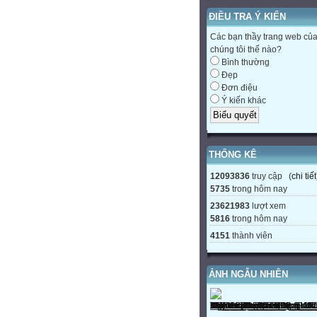
ĐIỀU TRA Ý KIẾN
Các bạn thầy trang web củ
chúng tôi thế nào?
Bình thường
Đẹp
Đơn điệu
Ý kiến khác
THỐNG KÊ
12093836
truy cập (
chi tiết
5735
trong hôm nay
23621983
lượt xem
5816
trong hôm nay
4151
thành viên
ẢNH NGẪU NHIÊN