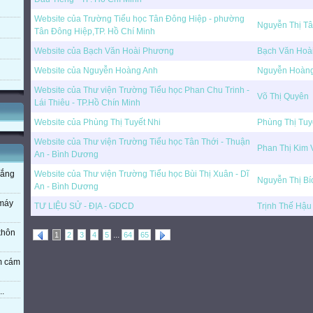
Website của Trường Tiểu học Tân Đông Hiệp - phường
Nguyễn Thị T
Tân Đông Hiệp,TP. Hồ Chí Minh
Website của Bạch Văn Hoài Phương
Bạch Văn Hoà
Website của Nguyễn Hoàng Anh
Nguyễn Hoàn
Website của Thư viện Trường Tiểu học Phan Chu Trinh -
Võ Thị Quyên
Lái Thiêu - TP.Hồ Chín Minh
Website của Phùng Thị Tuyết Nhi
Phùng Thị Tuy
Website của Thư viện Trường Tiểu học Tân Thới - Thuận
Phan Thị Kim 
An - Bình Dương
Website của Thư viện Trường Tiểu học Bùi Thị Xuân - Dĩ
nắng
Nguyễn Thị Bí
An - Bình Dương
 máy
TƯ LIỆU SỬ - ĐỊA - GDCD
Trịnh Thế Hậu
 khôn
...
1
2
3
4
5
64
65
em cám
..