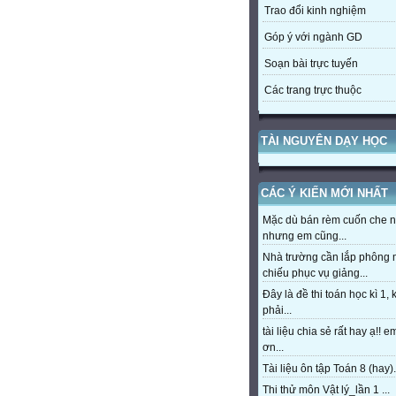
Trao đổi kinh nghiệm
Góp ý với ngành GD
Soạn bài trực tuyến
Các trang trực thuộc
TÀI NGUYÊN DẠY HỌC
CÁC Ý KIẾN MỚI NHẤT
Mặc dù bán rèm cuốn che 
nhưng em cũng...
Nhà trường cần lắp phông
chiếu phục vụ giảng...
Đây là đề thi toán học kì 1,
phải...
tài liệu chia sẻ rất hay ạ!! 
ơn...
Tài liệu ôn tập Toán 8 (hay).
Thi thử môn Vật lý_lần 1 ...