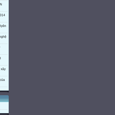
TN
014
Uyên
 nghệ
ý
I
 xây
của