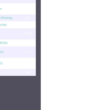
ân
20601
i Phương
675
g Anh
887
57766
ết Nhi
217
Vui
771
ch
18318
830