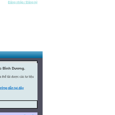
Đăng nhập / Đăng ký
ục Bình Dương.
thể tải được các tư liệu
ớng dẫn tại đây