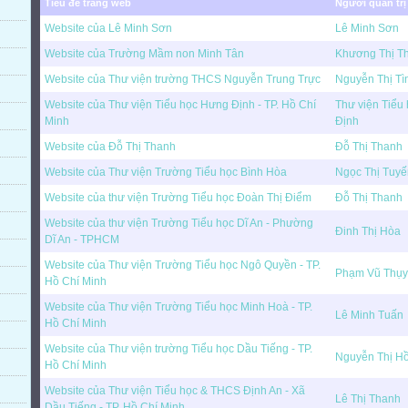
Tiêu đề trang web
Người quản trị
Website của Lê Minh Sơn
Lê Minh Sơn
Website của Trường Mầm non Minh Tân
Khương Thị T
Website của Thư viện trường THCS Nguyễn Trung Trực
Nguyễn Thị Tì
Website của Thư viện Tiểu học Hưng Định - TP. Hồ Chí
Thư viện Tiểu
Minh
Định
Website của Đỗ Thị Thanh
Đỗ Thị Thanh
Website của Thư viện Trường Tiểu học Bình Hòa
Ngọc Thị Tuyế
Website của thư viện Trường Tiểu học Đoàn Thị Điểm
Đỗ Thị Thanh
Website của thư viện Trường Tiểu học Dĩ An - Phường
Đinh Thị Hòa
Dĩ An - TPHCM
Website của Thư viện Trường Tiểu học Ngô Quyền - TP.
Phạm Vũ Thụy
Hồ Chí Minh
Website của Thư viện Trường Tiểu học Minh Hoà - TP.
Lê Minh Tuấn
Hồ Chí Minh
Website của Thư viện trường Tiểu học Dầu Tiếng - TP.
Nguyễn Thị H
Hồ Chí Minh
Website của Thư viện Tiểu học & THCS Định An - Xã
Lê Thị Thanh
Dầu Tiếng - TP. Hồ Chí Minh