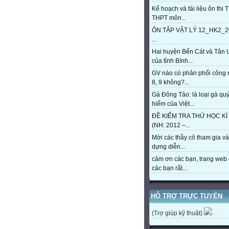
Kế hoạch và tài liệu ôn thi 
THPT môn...
ÔN TẬP VẬT LÝ 12_HK2_2
...
Hai huyện Bến Cát và Tân 
của tỉnh Bình...
GV nào có phân phối công
8, 9 không?...
Gà Đông Tảo: là loại gà qu
hiếm của Việt...
ĐỀ KIỂM TRA THỬ HỌC KÌ 
(NH: 2012 –...
Mời các thầy cô tham gia và
dựng diễn...
cảm ơn các bạn, trang web 
các bạn rất...
HỖ TRỢ TRỰC TUYẾN
(Trợ giúp kỹ thuật)