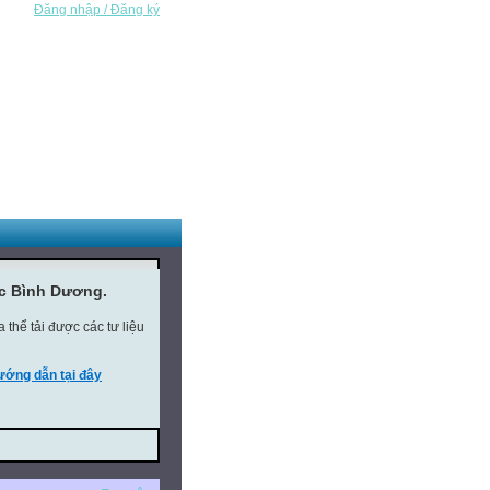
Đăng nhập / Đăng ký
ục Bình Dương.
thể tải được các tư liệu
ớng dẫn tại đây