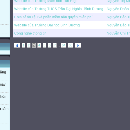
Website của Trường Mầm non Tân Hiệp
Nguyễn Thị Ki
Website của Trường THCS Trần Đại Nghĩa- Bình Dương
Nguyễn Đoàn 
Chia sẻ tài liệu và phần mềm bản quyền miễn phí
Nguyễn Bảo T
Website của Trường Đại học Bình Dương
Nguyễn Bảo T
Công nghệ thông tin
Nguyễn Chí T
...
1
2
3
4
5
6
7
64
65
nắng
 máy
 khôn
em cám
..