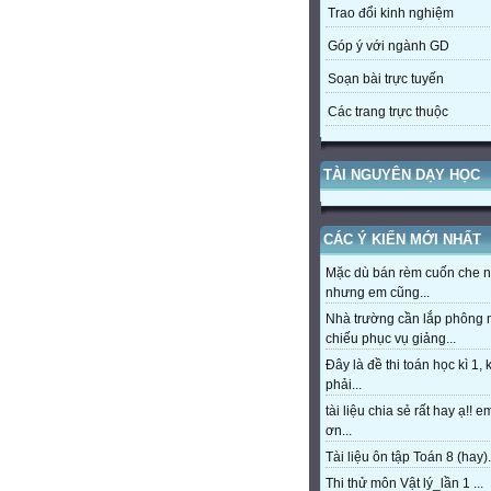
Trao đổi kinh nghiệm
Góp ý với ngành GD
Soạn bài trực tuyến
Các trang trực thuộc
TÀI NGUYÊN DẠY HỌC
CÁC Ý KIẾN MỚI NHẤT
Mặc dù bán rèm cuốn che 
nhưng em cũng...
Nhà trường cần lắp phông
chiếu phục vụ giảng...
Đây là đề thi toán học kì 1,
phải...
tài liệu chia sẻ rất hay ạ!! 
ơn...
Tài liệu ôn tập Toán 8 (hay).
Thi thử môn Vật lý_lần 1 ...