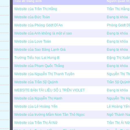
Tiêu đề trang web
Người quản trị
Website của Trần Thị Hằng
Trần Thị Hằng
Website của Đức Toán
Đang bị khóa
Website của Phòng Gdđt Dĩ An
Phòng Gdđt Dĩ
Website của Anh không là một vì sao
Đang bị khóa
Website của Love Toán
Đang bị khóa
Website của Sao Băng Lạnh Giá
Đang bị khóa
Trường Tiểu học Lai Hưng B
Đặng Thị Xuâ
Website của Phạm Quốc Thắng
Đang bị khóa
Website của Nguyễn Thị Thanh Tuyền
Nguyễn Thị T
Website của Trần Sỹ Quỳnh
Trần Sỹ Quỳn
WEBSITE BÁN TÀI LIỆU SỐ 1 TRÊN VIOLET
Đang bị khóa
Website của Nguyễn Thị Hạnh
Nguyễn Thị H
Website của Lê Hoàng Yến
Lê Hoàng Yến
Website của trường Mầm Non Tân Thỏ Ngọc
Ngô Thành N
Website của Trần Thị Ái Nữ
Trần Thị Ái Nữ