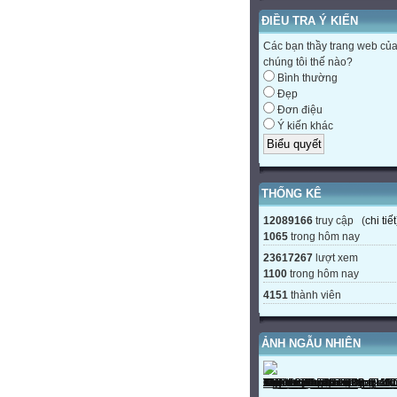
ĐIỀU TRA Ý KIẾN
Các bạn thầy trang web củ
chúng tôi thế nào?
Bình thường
Đẹp
Đơn điệu
Ý kiến khác
THỐNG KÊ
12089166
truy cập (
chi tiết
1065
trong hôm nay
23617267
lượt xem
1100
trong hôm nay
4151
thành viên
ẢNH NGẪU NHIÊN