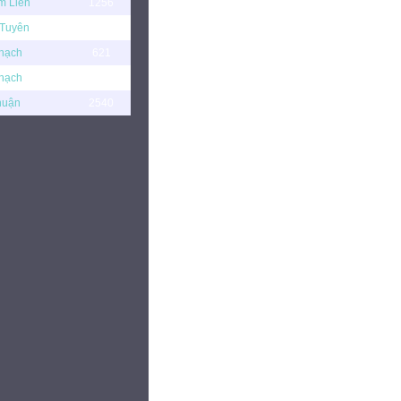
m Liên
1256
Tuyên
17994
hạch
621
hạch
4613
huận
2540