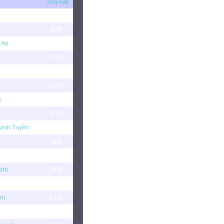
Truy cập
303
548
 An
459
516
569
10393
n
2552
478
hanh Tuyền
11660
h
395
414
ạnh
1306
427
am
6315
1327