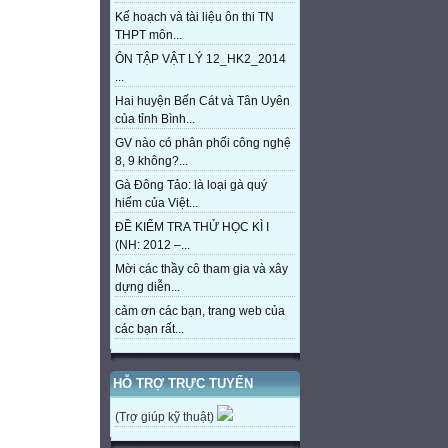
Kế hoạch và tài liệu ôn thi TN
THPT môn...
ÔN TẬP VẬT LÝ 12_HK2_2014
...
Hai huyện Bến Cát và Tân Uyên
của tỉnh Bình...
GV nào có phân phối công nghệ
8, 9 không?...
Gà Đông Tảo: là loại gà quý
hiếm của Việt...
ĐỀ KIỂM TRA THỬ HỌC KÌ I
(NH: 2012 –...
Mời các thầy cô tham gia và xây
dựng diễn...
cảm ơn các bạn, trang web của
các bạn rất...
HỖ TRỢ TRỰC TUYẾN
(Trợ giúp kỹ thuật)