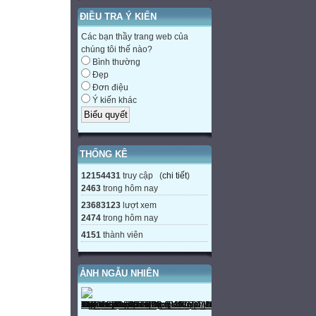
ĐIỀU TRA Ý KIẾN
Các bạn thầy trang web của
chúng tôi thế nào?
Bình thường
Đẹp
Đơn điệu
Ý kiến khác
THỐNG KÊ
12154431
truy cập (
chi tiết
)
2463
trong hôm nay
23683123
lượt xem
2474
trong hôm nay
4151
thành viên
ẢNH NGẪU NHIÊN