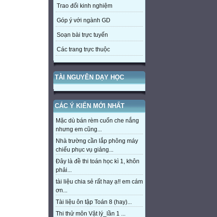
Trao đổi kinh nghiệm
Góp ý với ngành GD
Soạn bài trực tuyến
Các trang trực thuộc
TÀI NGUYÊN DẠY HỌC
CÁC Ý KIẾN MỚI NHẤT
Mặc dù bán rèm cuốn che nắng
nhưng em cũng...
Nhà trường cần lắp phông máy
chiếu phục vụ giảng...
Đây là đề thi toán học kì 1, khôn
phải...
tài liệu chia sẻ rất hay ạ!! em cám
ơn...
Tài liệu ôn tập Toán 8 (hay)...
Thi thử môn Vật lý_lần 1 ...