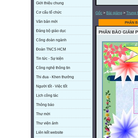
Giới thiệu chung
Cơ cấu tổ chức
Gốc
>
Bài giảng
>
Trung 
Văn bản mới
PHÂN B
Đảng bộ giáo dục
PHÂN BÀO GIẢM 
Công đoàn ngành
Đoàn TNCS HCM
Tin tức - Sự kiện
Công nghệ thông tin
Thi đua - Khen thưởng
Người tốt - Việc tốt
Lịch công tác
Thông báo
Thư mời
Thư viện ảnh
Liên kết website