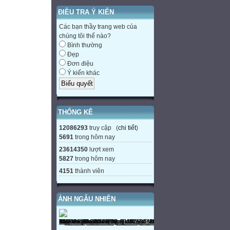
Í
ĐIỀU TRA Ý KIẾN
N
Â
Các bạn thầy trang web của
chúng tôi thế nào?
N
Bình thường
Ô
Đẹp
H
Đơn điệu
Ý kiến khác
N
Ả
V
N
THỐNG KÊ
T
12086293
truy cập (
chi tiết
)
H
5691
trong hôm nay
B
23614350
lượt xem
5827
trong hôm nay
TỪ CHÌA KHOÁ
4151
thành viên
Đây là giai đoạn
trình nguyên phâ
Cấu trúc này đượ
ẢNH NGẪU NHIÊN
nằm giữa 2 trung 
Phương pháp giâm