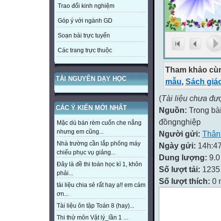
Trao đổi kinh nghiệm
Góp ý với ngành GD
Soạn bài trực tuyến
Các trang trực thuộc
Tham khảo cùn
TÀI NGUYÊN DẠY HỌC
mẫu
,
Sách giá
(
Tài liệu chưa đư
CÁC Ý KIẾN MỚI NHẤT
Nguồn:
Trong bài
đồngnghiệp
Mặc dù bán rèm cuốn che nắng
nhưng em cũng...
Người gửi:
Thân
Nhà trường cần lắp phông máy
Ngày gửi:
14h:47
chiếu phục vụ giảng...
Dung lượng:
9.
Đây là đề thi toán học kì 1, khôn
Số lượt tải:
1235
phải...
Số lượt thích:
0 
tài liệu chia sẻ rất hay ạ!! em cám
ơn...
Tài liệu ôn tập Toán 8 (hay)...
Thi thử môn Vật lý_lần 1 ...