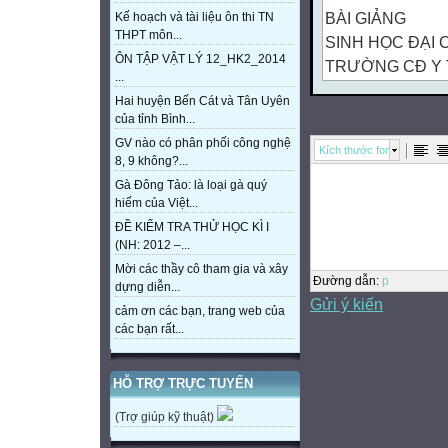
BÀI GIẢNG
Kế hoạch và tài liệu ôn thi TN
THPT môn...
SINH HỌC ĐẠI
ÔN TẬP VẬT LÝ 12_HK2_2014
TRƯỜNG CĐ Y 
...
GV: THÂN THỊ 
Hai huyện Bến Cát và Tân Uyên
6
của tỉnh Bình...
1
GV nào có phân phối công nghệ
Kích thước font
2
8, 9 không?...
5
Gà Đông Tảo: là loại gà quý
hiếm của Việt...
4
ĐỀ KIỂM TRA THỬ HỌC KÌ I
3
(NH: 2012 –...
ĐA 1
Mời các thầy cô tham gia và xây
ĐA 2
Đường dẫn
:
p
dựng diễn...
Gửi ý kiến
ĐA 4
cảm ơn các bạn, trang web của
ĐA 3
các bạn rất...
ĐA 5
ĐA 6
HỖ TRỢ TRỰC TUYẾN
ĐA 7
(Trợ giúp kỹ thuật)
7