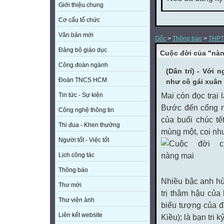
Giới thiệu chung
Cơ cấu tổ chức
Văn bản mới
Gốc
>
Thông báo
>
THPT
Đảng bộ giáo dục
Cuộc đời của "nà
Công đoàn ngành
(Dân trí) - Với
Đoàn TNCS HCM
như cô gái xuân 
Mai còn đọc trại 
Tin tức - Sự kiện
Bước đến cổng n
Công nghệ thông tin
của buổi chúc t
Thi đua - Khen thưởng
mùng một, coi nh
Người tốt - Việc tốt
Lịch công tác
Thông báo
Nhiều bậc anh hùn
Thư mời
trị thâm hậu củ
Thư viện ảnh
biểu tượng của đạ
Liên kết website
Kiều); là bạn tri kỷ