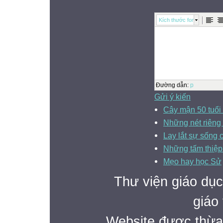
Kích thước font
Đường dẫn
:
p
Gửi ý kiến
Cây mận 50 tuổi 
Những nét riêng 
Lay lắt sự sống 
Những tấm thiệp
Mẹo hay học Sử
Thư viện giáo dục
giáo 
Website được thừa