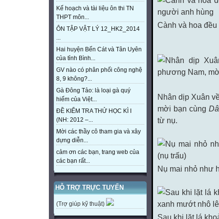
Kế hoạch và tài liệu ôn thi TN
THPT môn...
Cành và hoa đều 
ÔN TẬP VẬT LÝ 12_HK2_2014
...
Hai huyện Bến Cát và Tân Uyên
của tỉnh Bình...
GV nào có phân phối công nghệ
8, 9 không?...
Gà Đông Tảo: là loại gà quý
Nhân dịp Xuân v
hiếm của Việt...
mời bạn cùng
Dân
ĐỀ KIỂM TRA THỬ HỌC KÌ I
từ nụ.
(NH: 2012 –...
Mời các thầy cô tham gia và xây
dựng diễn...
cảm ơn các bạn, trang web của
các bạn rất...
Nụ mai nhỏ như hạ
HỖ TRỢ TRỰC TUYẾN
(Trợ giúp kỹ thuật)
Sau khi lặt lá kh