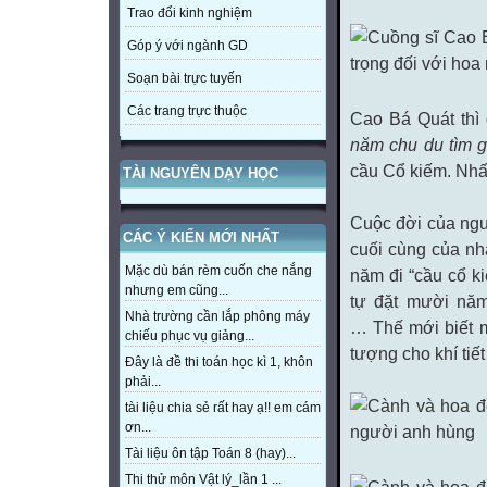
Trao đổi kinh nghiệm
Góp ý với ngành GD
Soạn bài trực tuyến
Các trang trực thuộc
Cao Bá Quát thì 
năm chu du tìm g
cầu Cổ kiếm. Nhất
TÀI NGUYÊN DẠY HỌC
Cuộc đời của ngư
CÁC Ý KIẾN MỚI NHẤT
cuối cùng của nh
Mặc dù bán rèm cuốn che nắng
năm đi “cầu cổ k
nhưng em cũng...
tự đặt mười năm
Nhà trường cần lắp phông máy
… Thế mới biết m
chiếu phục vụ giảng...
tượng cho khí tiế
Đây là đề thi toán học kì 1, khôn
phải...
tài liệu chia sẻ rất hay ạ!! em cám
ơn...
Tài liệu ôn tập Toán 8 (hay)...
Thi thử môn Vật lý_lần 1 ...