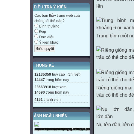
lên
ĐIỀU TRA Ý KIẾN
Các bạn thầy trang web của
chúng tôi thế nào?
Bình thường
Đẹp
Trung bình một nụ
Đơn điệu
Ý kiến khác
THỐNG KÊ
12135359
truy cập (
chi tiết
)
14447
trong hôm nay
23663918
lượt xem
Riêng giống mai
14690
trong hôm nay
trấu có thể cho đ
4151
thành viên
ẢNH NGẪU NHIÊN
Nụ lớn dần, lớn 