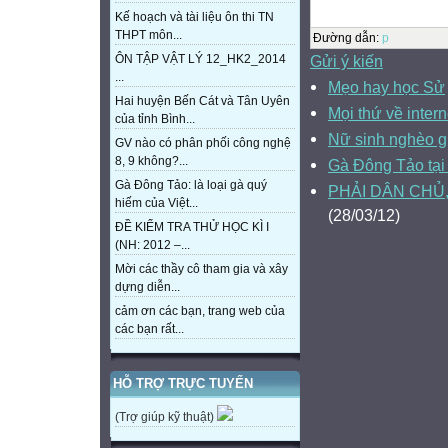
Kế hoạch và tài liệu ôn thi TN
THPT môn...
Đường dẫn
:
p
Gửi ý kiến
ÔN TẬP VẬT LÝ 12_HK2_2014
...
Mẹo hay học Sử
Hai huyện Bến Cát và Tân Uyên
Mọi thứ về intern
của tỉnh Bình...
Nữ sinh nghèo gi
GV nào có phân phối công nghệ
8, 9 không?...
Gà Đông Tảo tạ
Gà Đông Tảo: là loại gà quý
PHẢI DÂN CHỦ
hiếm của Việt...
(28/03/12)
ĐỀ KIỂM TRA THỬ HỌC KÌ I
(NH: 2012 –...
Mời các thầy cô tham gia và xây
dựng diễn...
cảm ơn các bạn, trang web của
các bạn rất...
HỖ TRỢ TRỰC TUYẾN
(Trợ giúp kỹ thuật)