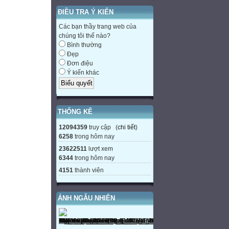
ĐIỀU TRA Ý KIẾN
Các bạn thầy trang web của
chúng tôi thế nào?
Bình thường
Đẹp
Đơn điệu
Ý kiến khác
THỐNG KÊ
12094359
truy cập (
chi tiết
)
6258
trong hôm nay
23622511
lượt xem
6344
trong hôm nay
4151
thành viên
ẢNH NGẪU NHIÊN