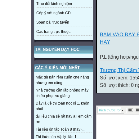
Trao đổi kinh nghiệm
Góp ý với ngành GD
Soạn bài trực tuyến
Các trang trực thuộc
BẤM VÀO ĐÂY Đ
HAY
TÀI NGUYÊN DẠY HỌC
P.L (tổng hợp/ngu
CÁC Ý KIẾN MỚI NHẤT
Trương Thị Cẩm 
Số lượt xem: 155
Mặc dù bán rèm cuốn che nắng
nhưng em cũng...
Số lượt thích: 0 
Nhà trường cần lắp phông máy
chiếu phục vụ giảng...
Đây là đề thi toán học kì 1, khôn
phải...
Kích thước font
tài liệu chia sẻ rất hay ạ!! em cám
ơn...
Tài liệu ôn tập Toán 8 (hay)...
Thi thử môn Vật lý_lần 1 ...