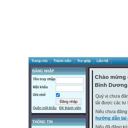
Trang chủ
Thành viên
Trợ giúp
Liên hệ
ĐĂNG NHẬP
Chào mừng q
Tên truy nhập
Bình Dương
Mật khẩu
Ghi nhớ
Quý vị chưa đăn
tải được các tư
Quên mật khẩu
ĐK thành viên
Nếu chưa đăng 
hướng dẫn tại
THÔNG TIN
Nếu đã đăng ký 