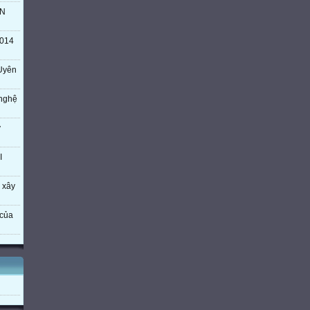
TN
014
Uyên
 nghệ
ý
I
 xây
của