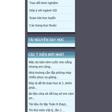
Trao đổi kinh nghiệm
Góp ý với ngành GD
Soạn bài trực tuyến
Các trang trực thuộc
TÀI NGUYÊN DẠY HỌC
CÁC Ý KIẾN MỚI NHẤT
Mặc dù bán rèm cuốn che nắng
nhưng em cũng...
Nhà trường cần lắp phông máy
chiếu phục vụ giảng...
Đây là đề thi toán học kì 1, khôn
phải...
tài liệu chia sẻ rất hay ạ!! em cám
ơn...
Tài liệu ôn tập Toán 8 (hay)...
Thi thử môn Vật lý_lần 1 ...