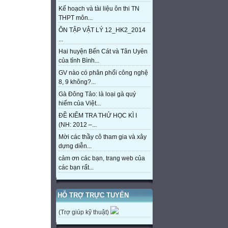
Kế hoạch và tài liệu ôn thi TN
THPT môn...
ÔN TẬP VẬT LÝ 12_HK2_2014
...
Hai huyện Bến Cát và Tân Uyên
của tỉnh Bình...
GV nào có phân phối công nghệ
8, 9 không?...
Gà Đông Tảo: là loại gà quý
hiếm của Việt...
ĐỀ KIỂM TRA THỬ HỌC KÌ I
(NH: 2012 –...
Mời các thầy cô tham gia và xây
dựng diễn...
cảm ơn các bạn, trang web của
các bạn rất...
HỖ TRỢ TRỰC TUYẾN
(Trợ giúp kỹ thuật)