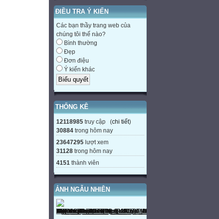
ĐIỀU TRA Ý KIẾN
Các bạn thầy trang web của
chúng tôi thế nào?
Bình thường
Đẹp
Đơn điệu
Ý kiến khác
THỐNG KÊ
12118985
truy cập (
chi tiết
)
30884
trong hôm nay
23647295
lượt xem
31128
trong hôm nay
4151
thành viên
ẢNH NGẪU NHIÊN