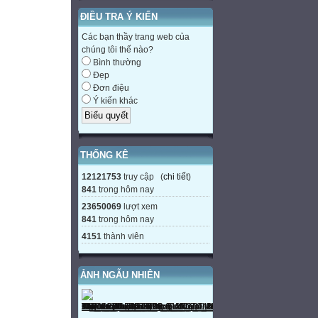
ĐIỀU TRA Ý KIẾN
Các bạn thầy trang web của
chúng tôi thế nào?
Bình thường
Đẹp
Đơn điệu
Ý kiến khác
THỐNG KÊ
12121753
truy cập (
chi tiết
)
841
trong hôm nay
23650069
lượt xem
841
trong hôm nay
4151
thành viên
ẢNH NGẪU NHIÊN