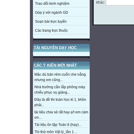
khác:
Trao đổi kinh nghiệm
Góp ý với ngành GD
Soạn bài trực tuyến
Các trang trực thuộc
TÀI NGUYÊN DẠY HỌC
CÁC Ý KIẾN MỚI NHẤT
Mặc dù bán rèm cuốn che nắng
nhưng em cũng...
Nhà trường cần lắp phông máy
chiếu phục vụ giảng...
Đây là đề thi toán học kì 1, khôn
phải...
tài liệu chia sẻ rất hay ạ!! em cám
ơn...
Tài liệu ôn tập Toán 8 (hay)...
Thi thử môn Vật lý_lần 1 ...