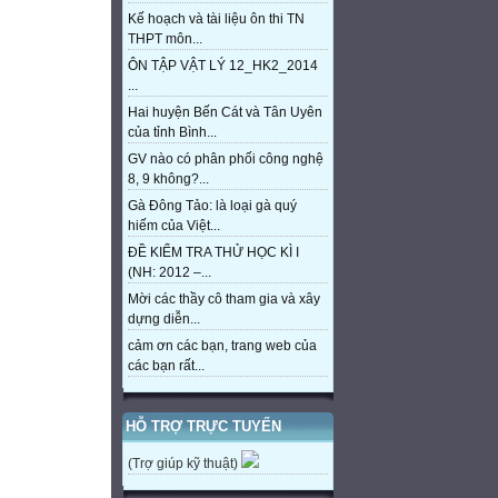
Kế hoạch và tài liệu ôn thi TN
THPT môn...
ÔN TẬP VẬT LÝ 12_HK2_2014
...
Hai huyện Bến Cát và Tân Uyên
của tỉnh Bình...
GV nào có phân phối công nghệ
8, 9 không?...
Gà Đông Tảo: là loại gà quý
hiếm của Việt...
ĐỀ KIỂM TRA THỬ HỌC KÌ I
(NH: 2012 –...
Mời các thầy cô tham gia và xây
dựng diễn...
cảm ơn các bạn, trang web của
các bạn rất...
HỖ TRỢ TRỰC TUYẾN
(Trợ giúp kỹ thuật)