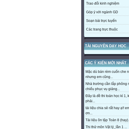
Trao đổi kinh nghiệm
Góp ý với ngành GD
Soạn bài trực tuyến
Các trang trực thuộc
TÀI NGUYÊN DẠY HỌC
CÁC Ý KIẾN MỚI NHẤT
Mặc dù bán rèm cuốn che 
nhưng em cũng...
Nhà trường cần lắp phông
chiếu phục vụ giảng...
Đây là đề thi toán học kì 1,
phải...
tài liệu chia sẻ rất hay ạ!! 
ơn...
Tài liệu ôn tập Toán 8 (hay).
Thi thử môn Vật lý_lần 1 ...