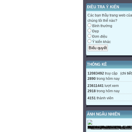
ĐIỀU TRA Ý KIẾN
Các bạn thầy trang web củ
chúng tôi thế nào?
Bình thường
Đẹp
Đơn điệu
Ý kiến khác
THỐNG KÊ
12083492
truy cập (
chi tiết
2890
trong hôm nay
23611441
lượt xem
2918
trong hôm nay
4151
thành viên
ẢNH NGẪU NHIÊN