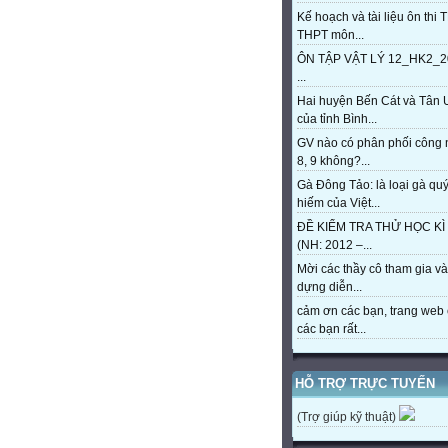
Kế hoạch và tài liệu ôn thi 
THPT môn...
ÔN TẬP VẬT LÝ 12_HK2_2
...
Hai huyện Bến Cát và Tân 
của tỉnh Bình...
GV nào có phân phối công
8, 9 không?...
Gà Đông Tảo: là loại gà qu
hiếm của Việt...
ĐỀ KIỂM TRA THỬ HỌC KÌ 
(NH: 2012 –...
Mời các thầy cô tham gia và
dựng diễn...
cảm ơn các bạn, trang web 
các bạn rất...
HỖ TRỢ TRỰC TUYẾN
(Trợ giúp kỹ thuật)