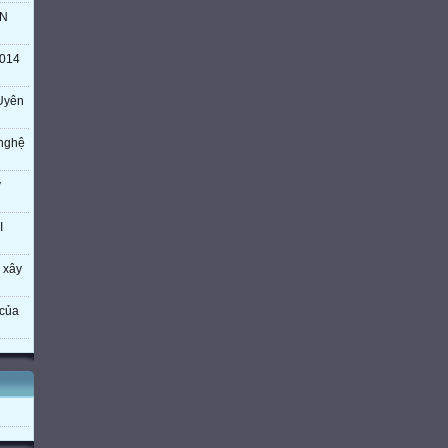
TN
014
Uyên
 nghệ
ý
I
 xây
của