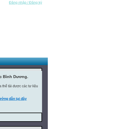
Đăng nhập / Đăng ký
ục Bình Dương.
thể tải được các tư liệu
ớng dẫn tại đây