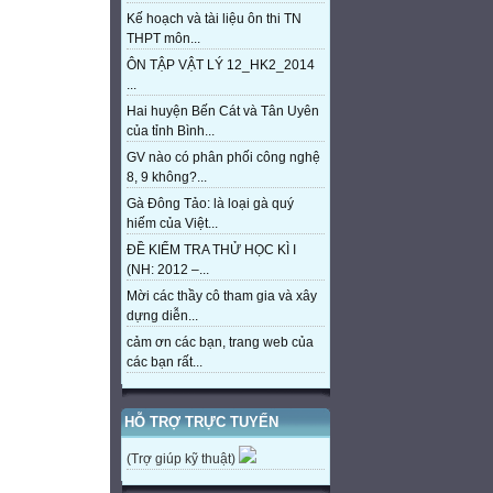
Kế hoạch và tài liệu ôn thi TN
THPT môn...
ÔN TẬP VẬT LÝ 12_HK2_2014
...
Hai huyện Bến Cát và Tân Uyên
của tỉnh Bình...
GV nào có phân phối công nghệ
8, 9 không?...
Gà Đông Tảo: là loại gà quý
hiếm của Việt...
ĐỀ KIỂM TRA THỬ HỌC KÌ I
(NH: 2012 –...
Mời các thầy cô tham gia và xây
dựng diễn...
cảm ơn các bạn, trang web của
các bạn rất...
HỖ TRỢ TRỰC TUYẾN
(Trợ giúp kỹ thuật)