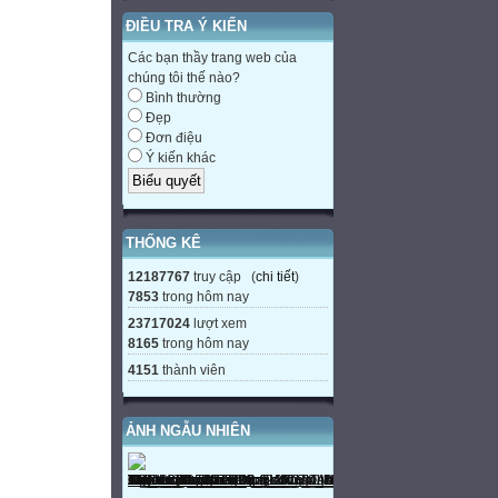
ĐIỀU TRA Ý KIẾN
Các bạn thầy trang web của
chúng tôi thế nào?
Bình thường
Đẹp
Đơn điệu
Ý kiến khác
THỐNG KÊ
12187767
truy cập (
chi tiết
)
7853
trong hôm nay
23717024
lượt xem
8165
trong hôm nay
4151
thành viên
ẢNH NGẪU NHIÊN