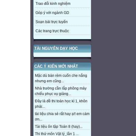
Trao đổi kinh nghiệm
Góp ý với ngành GD
Soạn bài trực tuyến
Các trang trực thuộc
TÀI NGUYÊN DẠY HỌC
CÁC Ý KIẾN MỚI NHẤT
Mặc dù bán rèm cuốn che nắng
nhưng em cũng...
Nhà trường cần lắp phông máy
chiếu phục vụ giảng...
Đây là đề thi toán học kì 1, khôn
phải...
tài liệu chia sẻ rất hay ạ!! em cám
ơn...
Tài liệu ôn tập Toán 8 (hay)...
Thi thử môn Vật lý_lần 1 ...