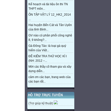
Kế hoạch và tài liệu ôn thi TN
THPT môn...
ÔN TẬP VẬT LÝ 12_HK2_2014
...
Hai huyện Bến Cát và Tân Uyên
của tỉnh Bình...
GV nào có phân phối công nghệ
8, 9 không?...
Gà Đông Tảo: là loại gà quý
hiếm của Việt...
ĐỀ KIỂM TRA THỬ HỌC KÌ I
(NH: 2012 –...
Mời các thầy cô tham gia và xây
dựng diễn...
cảm ơn các bạn, trang web của
các bạn rất...
HỖ TRỢ TRỰC TUYẾN
(Trợ giúp kỹ thuật)