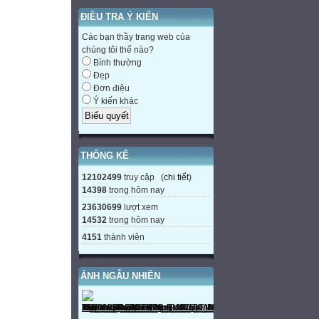
ĐIỀU TRA Ý KIẾN
Các bạn thầy trang web của
chúng tôi thế nào?
Bình thường
Đẹp
Đơn điệu
Ý kiến khác
THỐNG KÊ
12102499
truy cập (
chi tiết
)
14398
trong hôm nay
23630699
lượt xem
14532
trong hôm nay
4151
thành viên
ẢNH NGẪU NHIÊN