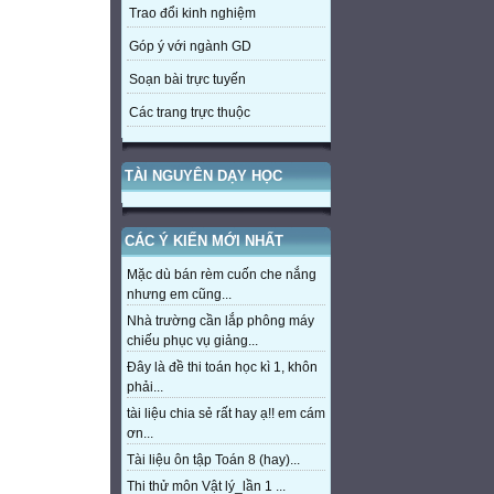
Trao đổi kinh nghiệm
Góp ý với ngành GD
Soạn bài trực tuyến
Các trang trực thuộc
TÀI NGUYÊN DẠY HỌC
CÁC Ý KIẾN MỚI NHẤT
Mặc dù bán rèm cuốn che nắng
nhưng em cũng...
Nhà trường cần lắp phông máy
chiếu phục vụ giảng...
Đây là đề thi toán học kì 1, khôn
phải...
tài liệu chia sẻ rất hay ạ!! em cám
ơn...
Tài liệu ôn tập Toán 8 (hay)...
Thi thử môn Vật lý_lần 1 ...