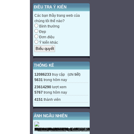
ĐIỀU TRA Ý KIẾN
Các bạn thầy trang web của
chúng tôi thế nào?
Bình thường
Đẹp
Đơn điệu
Ý kiến khác
THỐNG KÊ
12086233
truy cập (
chi tiết
)
5631
trong hôm nay
23614290
lượt xem
5767
trong hôm nay
4151
thành viên
ẢNH NGẪU NHIÊN