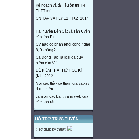
Kế hoạch và tài liệu ôn thi TN
THPT môn...
ÔN TẬP VẬT LÝ 12_HK2_2014
...
Hai huyện Bến Cát và Tân Uyên
của tỉnh Bình...
GV nào có phân phối công nghệ
8, 9 không?...
Gà Đông Tảo: là loại gà quý
hiếm của Việt...
ĐỀ KIỂM TRA THỬ HỌC KÌ I
(NH: 2012 –...
Mời các thầy cô tham gia và xây
dựng diễn...
cảm ơn các bạn, trang web của
các bạn rất...
HỖ TRỢ TRỰC TUYẾN
(Trợ giúp kỹ thuật)