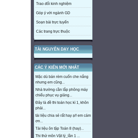
Trao đổi kinh nghiệm
Góp ý với ngành GD
Soạn bài trực tuyến
Các trang trực thuộc
TÀI NGUYÊN DẠY HỌC
CÁC Ý KIẾN MỚI NHẤT
Mặc dù bán rèm cuốn che nắng
nhưng em cũng...
Nhà trường cần lắp phông máy
chiếu phục vụ giảng...
Đây là đề thi toán học kì 1, khôn
phải...
tài liệu chia sẻ rất hay ạ!! em cám
ơn...
Tài liệu ôn tập Toán 8 (hay)...
Thi thử môn Vật lý_lần 1 ...